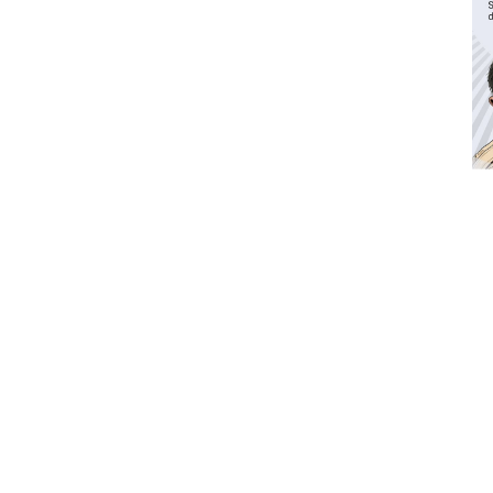
Waspadai penyakit saat
musim kemarau