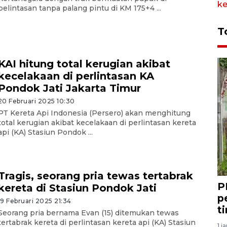
pelintasan tanpa palang pintu di KM 175+4 ...
T
KAI hitung total kerugian akibat
kecelakaan di perlintasan KA
Pondok Jati Jakarta Timur
20 Februari 2025 10:30
PT Kereta Api Indonesia (Persero) akan menghitung
total kerugian akibat kecelakaan di perlintasan kereta
api (KA) Stasiun Pondok ...
Tragis, seorang pria tewas tertabrak
P
kereta di Stasiun Pondok Jati
p
19 Februari 2025 21:34
t
Seorang pria bernama Evan (15) ditemukan tewas
tertabrak kereta di perlintasan kereta api (KA) Stasiun
1 j