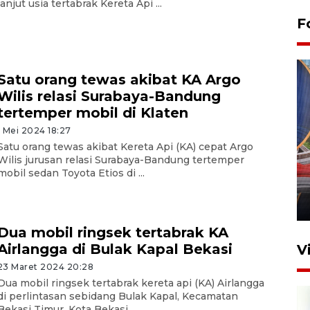
lanjut usia tertabrak Kereta Api ...
F
Satu orang tewas akibat KA Argo
Wilis relasi Surabaya-Bandung
tertemper mobil di Klaten
1 Mei 2024 18:27
Satu orang tewas akibat Kereta Api (KA) cepat Argo
Komisi V DPR tinjau
Wilis jurusan relasi Surabaya-Bandung tertemper
perlintasan sebidang di
mobil sedan Toyota Etios di ...
Stasiun Bogor
12 Juni 2026 18:49
Dua mobil ringsek tertabrak KA
Airlangga di Bulak Kapal Bekasi
V
23 Maret 2024 20:28
Dua mobil ringsek tertabrak kereta api (KA) Airlangga
di perlintasan sebidang Bulak Kapal, Kecamatan
Bekasi Timur, Kota Bekasi, ...