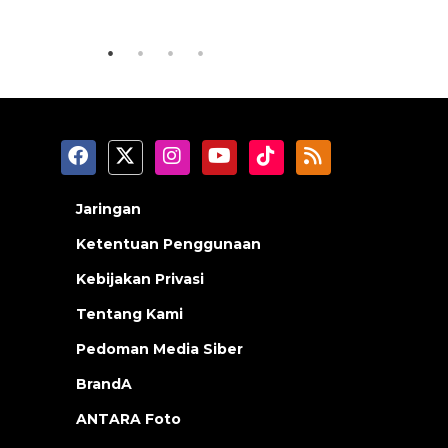
2026-08-06 06:30:00
2026-08-05 18
Jaringan
Ketentuan Penggunaan
Kebijakan Privasi
Tentang Kami
Pedoman Media Siber
BrandA
ANTARA Foto