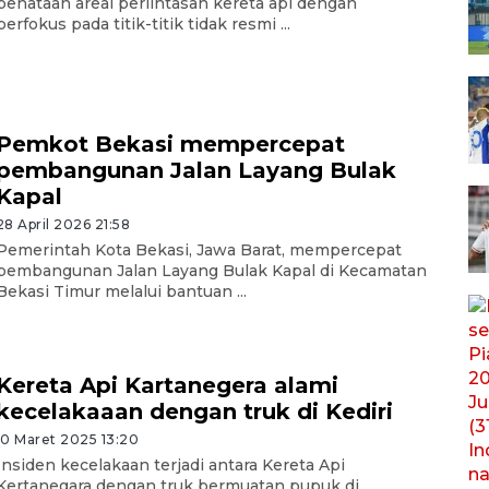
penataan areal perlintasan kereta api dengan
berfokus pada titik-titik tidak resmi ...
Pemkot Bekasi mempercepat
pembangunan Jalan Layang Bulak
Kapal
28 April 2026 21:58
Pemerintah Kota Bekasi, Jawa Barat, mempercepat
pembangunan Jalan Layang Bulak Kapal di Kecamatan
Bekasi Timur melalui bantuan ...
Kereta Api Kartanegera alami
kecelakaaan dengan truk di Kediri
10 Maret 2025 13:20
Insiden kecelakaan terjadi antara Kereta Api
Kertanegara dengan truk bermuatan pupuk di