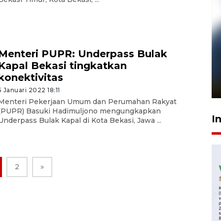
Menteri PUPR: Underpass Bulak
Pelanggan Filaha Farm setia
Kapal Bekasi tingkatkan
sampai 8 tahan?
konektivitas
1 Juni 2026 05:47
5 Januari 2022 18:11
Menteri Pekerjaan Umum dan Perumahan Rakyat
(PUPR) Basuki Hadimuljono mengungkapkan
I
Underpass Bulak Kapal di Kota Bekasi, Jawa ...
2
»