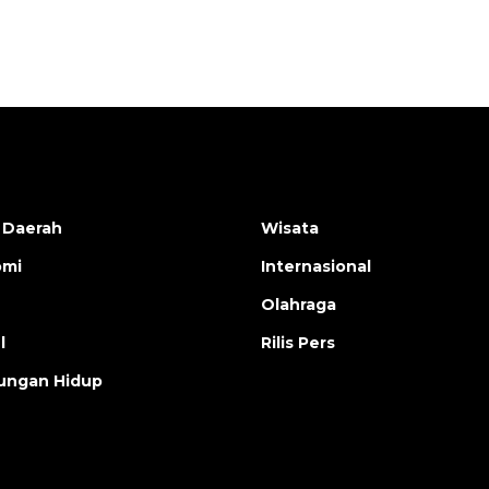
2026-08-05 12:00:00
 Daerah
Wisata
omi
Internasional
Olahraga
l
Rilis Pers
ungan Hidup