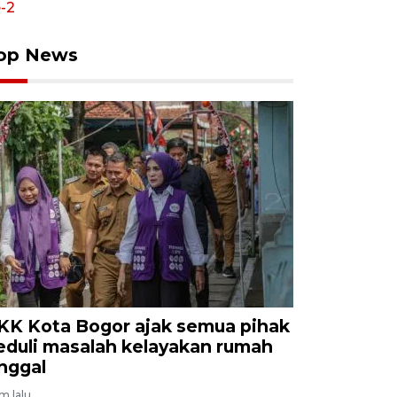
op News
KK Kota Bogor ajak semua pihak
eduli masalah kelayakan rumah
inggal
am lalu