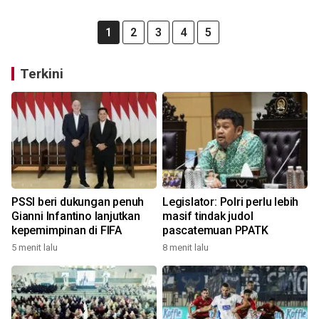
1
2
3
4
5
Terkini
PSSI beri dukungan penuh
Legislator: Polri perlu lebih
Gianni Infantino lanjutkan
masif tindak judol
kepemimpinan di FIFA
pascatemuan PPATK
5 menit lalu
8 menit lalu