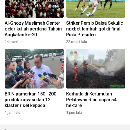
Al-Ghozy Muslimah Center
Striker Persib Balsa Sekulic
gelar kuliah perdana Tahsin
ngebet tambah gol di final
Angkatan ke-20
Piala Presiden
14 menit lalu
22 menit lalu
BRIN pamerkan 150--200
Karhutla di Kerumutan
produk inovasi dari 12
Pelalawan Riau capai 54
klaster riset kepada
hektare
Presiden
1 jam lalu
1 jam lalu