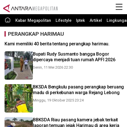
Kabar Megapolitan
Lifestyle
Iptek
Artikel
Lingkunga
PERANGKAP HARIMAU
Kami memiliki 40 berita tentang perangkap harimau.
Bupati Rudy Susmanto bangga Bogor
dipercaya menjadi tuan rumah APFI 2026
Senin, 11 Mei 2026 22:30
BKSDA Bengkulu pasang perangkap beruang
madu di perkebunan warga Rejang Lebong
Minggu, 19 Oktober 2025 23:24
BBKSDA Riau pasang kamera jebak terkait
laporan temuan jejak Harimau di area kerja