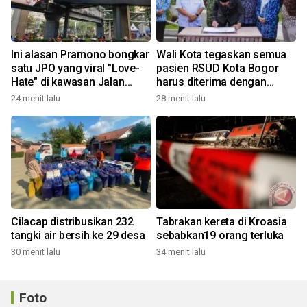
Ini alasan Pramono bongkar
Wali Kota tegaskan semua
satu JPO yang viral "Love-
pasien RSUD Kota Bogor
Hate" di kawasan Jalan
harus diterima dengan
Rasuna Said
profesional
24 menit lalu
28 menit lalu
Cilacap distribusikan 232
Tabrakan kereta di Kroasia
tangki air bersih ke 29 desa
sebabkan19 orang terluka
30 menit lalu
34 menit lalu
Foto