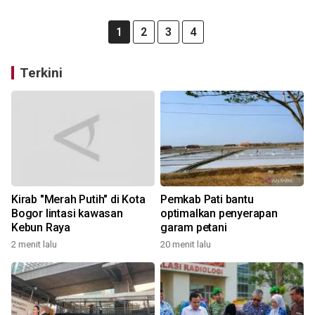
1
2
3
4
Terkini
Kirab "Merah Putih" di Kota
Pemkab Pati bantu
Bogor lintasi kawasan
optimalkan penyerapan
Kebun Raya
garam petani
2 menit lalu
20 menit lalu