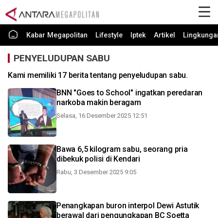
Kabar Megapolitan
Lifestyle
Iptek
Artikel
Lingkunga
PENYELUDUPAN SABU
Kami memiliki 17 berita tentang penyeludupan sabu.
BNN "Goes to School" ingatkan peredaran
narkoba makin beragam
Selasa, 16 Desember 2025 12:51
Bawa 6,5 kilogram sabu, seorang pria
dibekuk polisi di Kendari
Rabu, 3 Desember 2025 9:05
Penangkapan buron interpol Dewi Astutik
berawal dari pengungkapan BC Soetta