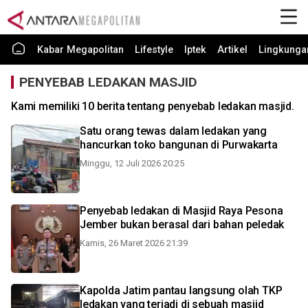
Kabar Megapolitan
Lifestyle
Iptek
Artikel
Lingkunga
PENYEBAB LEDAKAN MASJID
Kami memiliki 10 berita tentang penyebab ledakan masjid.
Satu orang tewas dalam ledakan yang
hancurkan toko bangunan di Purwakarta
Minggu, 12 Juli 2026 20:25
Penyebab ledakan di Masjid Raya Pesona
Jember bukan berasal dari bahan peledak
Kamis, 26 Maret 2026 21:39
Kapolda Jatim pantau langsung olah TKP
ledakan yang terjadi di sebuah masjid