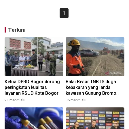
1
Terkini
Ketua DPRD Bogor dorong
Balai Besar TNBTS duga
peningkatan kualitas
kebakaran yang landa
layanan RSUD Kota Bogor
kawasan Gunung Bromo
karena aktivitas manusia
21 menit lalu
36 menit lalu