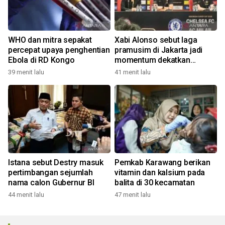
WHO dan mitra sepakat
Xabi Alonso sebut laga
percepat upaya penghentian
pramusim di Jakarta jadi
Ebola di RD Kongo
momentum dekatkan
Chelsea dengan penggemar
39 menit lalu
41 menit lalu
Istana sebut Destry masuk
Pemkab Karawang berikan
pertimbangan sejumlah
vitamin dan kalsium pada
nama calon Gubernur BI
balita di 30 kecamatan
44 menit lalu
47 menit lalu