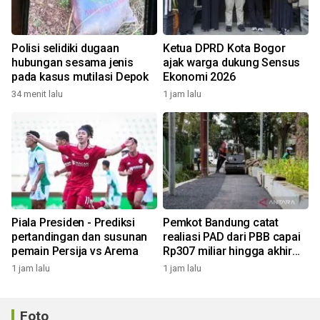
Polisi selidiki dugaan
Ketua DPRD Kota Bogor
hubungan sesama jenis
ajak warga dukung Sensus
pada kasus mutilasi Depok
Ekonomi 2026
34 menit lalu
1 jam lalu
Piala Presiden - Prediksi
Pemkot Bandung catat
pertandingan dan susunan
realiasi PAD dari PBB capai
pemain Persija vs Arema
Rp307 miliar hingga akhir
Juli 2026
1 jam lalu
1 jam lalu
Foto