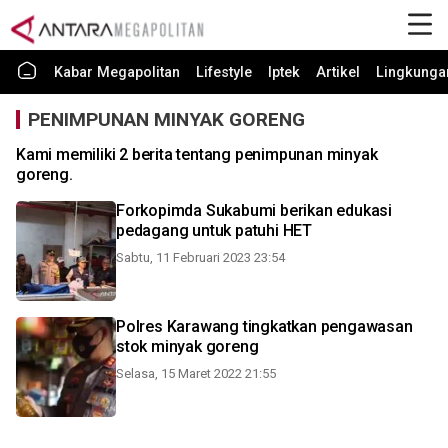
Kabar Megapolitan
Lifestyle
Iptek
Artikel
Lingkunga
PENIMPUNAN MINYAK GORENG
Kami memiliki 2 berita tentang penimpunan minyak
goreng.
Forkopimda Sukabumi berikan edukasi
pedagang untuk patuhi HET
Sabtu, 11 Februari 2023 23:54
Polres Karawang tingkatkan pengawasan
stok minyak goreng
Selasa, 15 Maret 2022 21:55