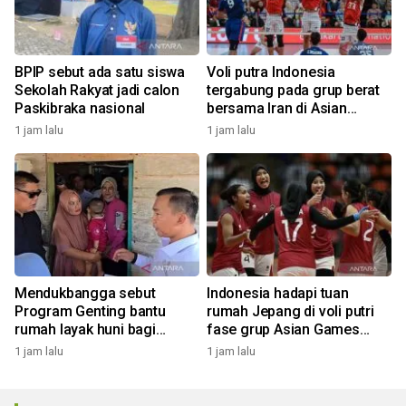
BPIP sebut ada satu siswa
Voli putra Indonesia
Sekolah Rakyat jadi calon
tergabung pada grup berat
Paskibraka nasional
bersama Iran di Asian
Games 2026
1 jam lalu
1 jam lalu
Mendukbangga sebut
Indonesia hadapi tuan
Program Genting bantu
rumah Jepang di voli putri
rumah layak huni bagi
fase grup Asian Games
keluarga stunting
2026
1 jam lalu
1 jam lalu