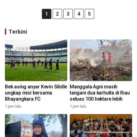
1
2
3
4
5
Terkini
Bek asing anyar Kevin Sibille
Manggala Agni masih
ungkap misi bersama
tangani dua karhutla di Riau
Bhayangkara FC
seluas 100 hektare lebih
1 jam lalu
1 jam lalu