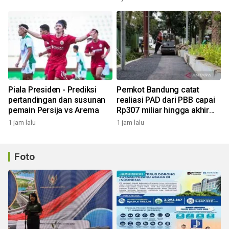
Piala Presiden - Prediksi
Pemkot Bandung catat
pertandingan dan susunan
realiasi PAD dari PBB capai
pemain Persija vs Arema
Rp307 miliar hingga akhir
Juli 2026
1 jam lalu
1 jam lalu
Foto