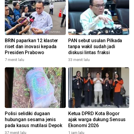
BRIN paparkan 12 klaster
PAN sebut usulan Pilkada
riset dan inovasi kepada
tanpa wakil sudah jadi
Presiden Prabowo
diskusi lintas fraksi
7 menit lalu
33 menit lalu
Polisi selidiki dugaan
Ketua DPRD Kota Bogor
hubungan sesama jenis
ajak warga dukung Sensus
pada kasus mutilasi Depok
Ekonomi 2026
37 menit lalu
1 jam lalu