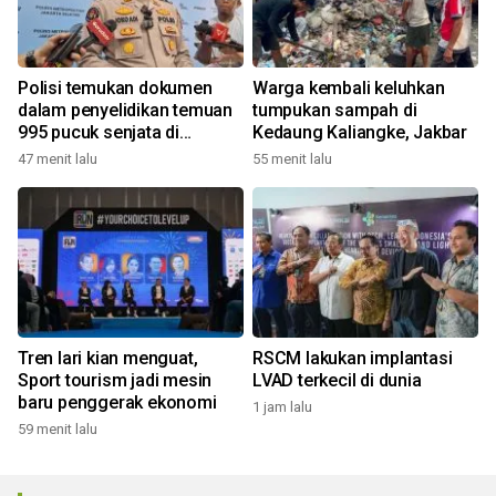
Polisi temukan dokumen
Warga kembali keluhkan
dalam penyelidikan temuan
tumpukan sampah di
995 pucuk senjata di
Kedaung Kaliangke, Jakbar
sekolah
47 menit lalu
55 menit lalu
Tren lari kian menguat,
RSCM lakukan implantasi
Sport tourism jadi mesin
LVAD terkecil di dunia
baru penggerak ekonomi
1 jam lalu
59 menit lalu