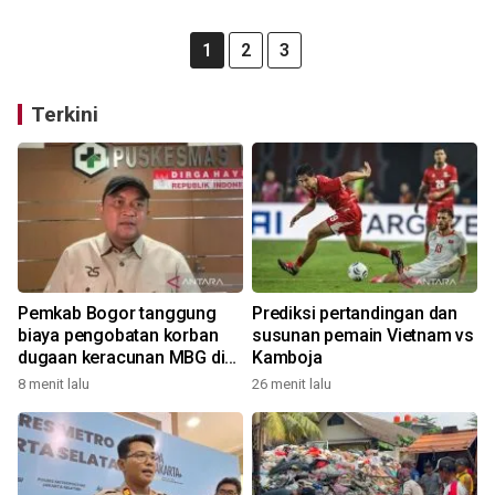
1
2
3
Terkini
Pemkab Bogor tanggung
Prediksi pertandingan dan
biaya pengobatan korban
susunan pemain Vietnam vs
dugaan keracunan MBG di
Kamboja
Dramaga
8 menit lalu
26 menit lalu