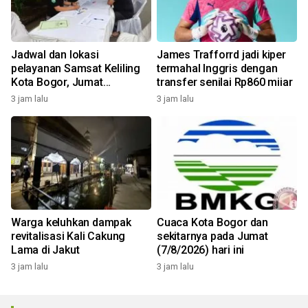
Jadwal dan lokasi
James Trafforrd jadi kiper
pelayanan Samsat Keliling
termahal Inggris dengan
Kota Bogor, Jumat
transfer senilai Rp860 miiar
(7/8/2026)
3 jam lalu
3 jam lalu
Warga keluhkan dampak
Cuaca Kota Bogor dan
revitalisasi Kali Cakung
sekitarnya pada Jumat
Lama di Jakut
(7/8/2026) hari ini
3 jam lalu
3 jam lalu