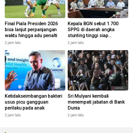
Final Piala Presiden 2026
Kepala BGN sebut 1.700
bisa lanjut perpanjangan
SPPG di daerah angka
waktu hingga adu penalti
stunting tinggi siap
beroperasi
2 jam lalu
2 jam lalu
Ketidakseimbangan bakteri
Sri Mulyani kembali
usus picu gangguan
menempati jabatan di Bank
perilaku pada anak
Dunia
2 jam lalu
2 jam lalu