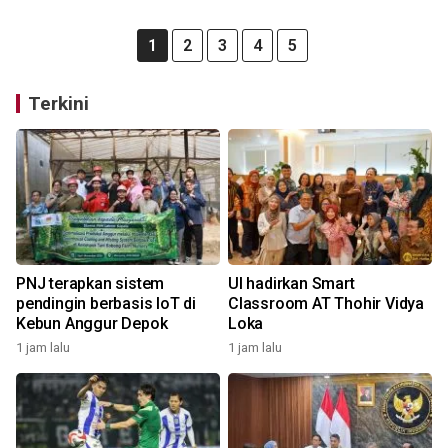
1
2
3
4
5
Terkini
PNJ terapkan sistem
UI hadirkan Smart
pendingin berbasis IoT di
Classroom AT Thohir Vidya
Kebun Anggur Depok
Loka
1 jam lalu
1 jam lalu