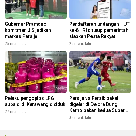
Gubernur Pramono
Pendaftaran undangan HUT
komitmen JIS jadikan
ke-81 RI ditutup pemerintah
markas Persija
siapkan Pesta Rakyat
25 menit lalu
25 menit lalu
Pelaku pengoplos LPG
Persija vs Persib bakal
subsidi di Karawang diciduk
digelar di Delora Bung
Karno pekan kedua Super
27 menit lalu
League
34 menit lalu