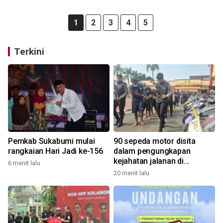
1
2
3
4
5
Terkini
Pemkab Sukabumi mulai
90 sepeda motor disita
rangkaian Hari Jadi ke-156
dalam pengungkapan
kejahatan jalanan di
6 menit lalu
Bandung
20 menit lalu