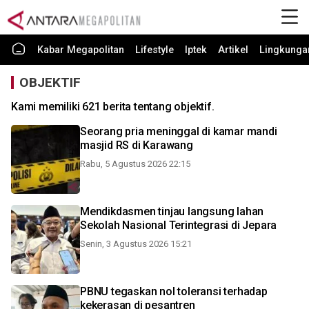
Kabar Megapolitan
Lifestyle
Iptek
Artikel
Lingkunga
OBJEKTIF
Kami memiliki 621 berita tentang objektif.
Seorang pria meninggal di kamar mandi
masjid RS di Karawang
Rabu, 5 Agustus 2026 22:15
Mendikdasmen tinjau langsung lahan
Sekolah Nasional Terintegrasi di Jepara
Senin, 3 Agustus 2026 15:21
PBNU tegaskan nol toleransi terhadap
kekerasan di pesantren