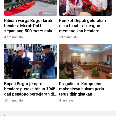
Ribuan warga Bogor kirab
Pemkot Depok gelorakan
bendera Merah Putih
cinta tanah air dengan
sepanjang 500 meter dalam
membagikan bendera
rangkaian FMP ke-11
merah putih
47 menit lalu
50 menit lalu
Bupati Bogor jemput
Pragalindo: Kompetensi
bendera pusaka tahun 1948
mahasiswa hukum perlu
dari pendopo bersejarah di
terus ditingkatkan
Desa Malasari
53 menit lalu
4 jam lalu