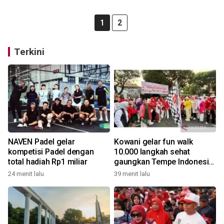
1
2
Terkini
NAVEN Padel gelar
Kowani gelar fun walk
kompetisi Padel dengan
10.000 langkah sehat
total hadiah Rp1 miliar
gaungkan Tempe Indonesia
Goes to UNESCO
24 menit lalu
39 menit lalu