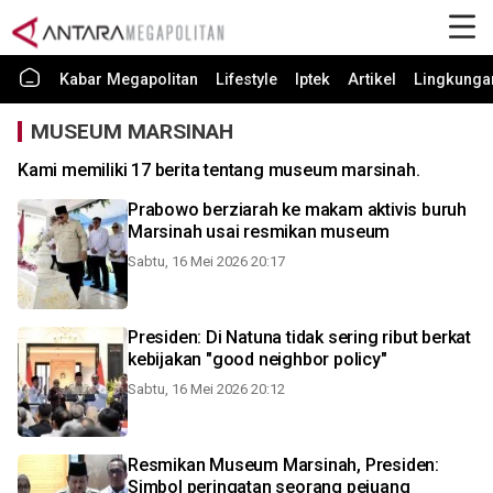
Kabar Megapolitan
Lifestyle
Iptek
Artikel
Lingkunga
MUSEUM MARSINAH
Kami memiliki 17 berita tentang museum marsinah.
Prabowo berziarah ke makam aktivis buruh
Marsinah usai resmikan museum
Sabtu, 16 Mei 2026 20:17
Presiden: Di Natuna tidak sering ribut berkat
kebijakan "good neighbor policy"
Sabtu, 16 Mei 2026 20:12
Resmikan Museum Marsinah, Presiden:
Simbol peringatan seorang pejuang