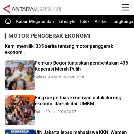
Kabar Megapolitan
Lifestyle
Iptek
Artikel
Lingkunga
MOTOR PENGGERAK EKONOMI
Kami memiliki 335 berita tentang motor penggerak
ekonomi.
Pemkab Bogor tuntaskan pembentukan 435
Koperasi Merah Putih
Selasa, 4 Agustus 2026 15:10
Bingxue perluas kemitraan untuk dorong
ekonomi daerah dan UMKM
Rabu, 29 Juli 2026 20:37
UIN Jakarta lepas mahasiswa KKN, Wamen: