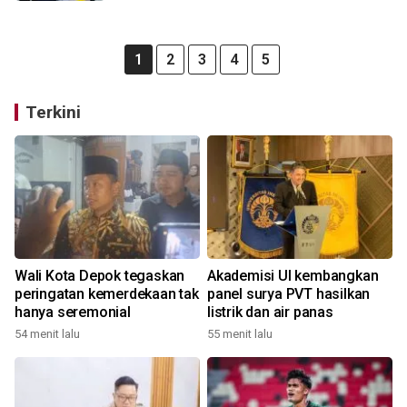
1
2
3
4
5
Terkini
Wali Kota Depok tegaskan
Akademisi UI kembangkan
peringatan kemerdekaan tak
panel surya PVT hasilkan
hanya seremonial
listrik dan air panas
54 menit lalu
55 menit lalu