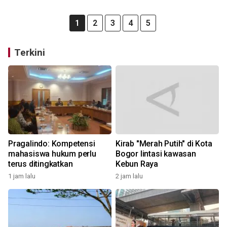
1
2
3
4
5
Terkini
Pragalindo: Kompetensi
Kirab "Merah Putih" di Kota
mahasiswa hukum perlu
Bogor lintasi kawasan
terus ditingkatkan
Kebun Raya
1 jam lalu
2 jam lalu