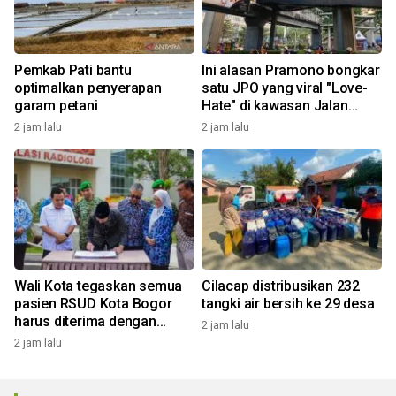
Pemkab Pati bantu
Ini alasan Pramono bongkar
optimalkan penyerapan
satu JPO yang viral "Love-
garam petani
Hate" di kawasan Jalan
Rasuna Said
2 jam lalu
2 jam lalu
Wali Kota tegaskan semua
Cilacap distribusikan 232
pasien RSUD Kota Bogor
tangki air bersih ke 29 desa
harus diterima dengan
2 jam lalu
profesional
2 jam lalu