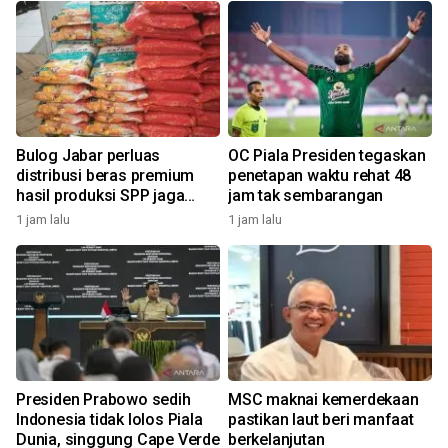
Bulog Jabar perluas
OC Piala Presiden tegaskan
distribusi beras premium
penetapan waktu rehat 48
hasil produksi SPP jaga
jam tak sembarangan
harga sesuai HET
1 jam lalu
1 jam lalu
Presiden Prabowo sedih
MSC maknai kemerdekaan
Indonesia tidak lolos Piala
pastikan laut beri manfaat
Dunia, singgung Cape Verde
berkelanjutan