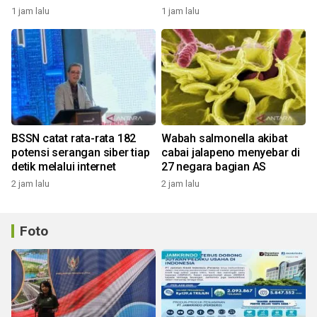
1 jam lalu
1 jam lalu
BSSN catat rata-rata 182
Wabah salmonella akibat
potensi serangan siber tiap
cabai jalapeno menyebar di
detik melalui internet
27 negara bagian AS
2 jam lalu
2 jam lalu
Foto