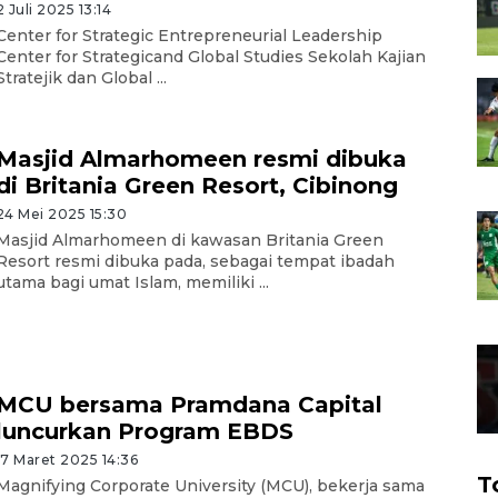
2 Juli 2025 13:14
Center for Strategic Entrepreneurial Leadership
Center for Strategicand Global Studies Sekolah Kajian
Stratejik dan Global ...
Masjid Almarhomeen resmi dibuka
di Britania Green Resort, Cibinong
24 Mei 2025 15:30
Masjid Almarhomeen di kawasan Britania Green
Resort resmi dibuka pada, sebagai tempat ibadah
utama bagi umat Islam, memiliki ...
MCU bersama Pramdana Capital
luncurkan Program EBDS
17 Maret 2025 14:36
T
Magnifying Corporate University (MCU), bekerja sama