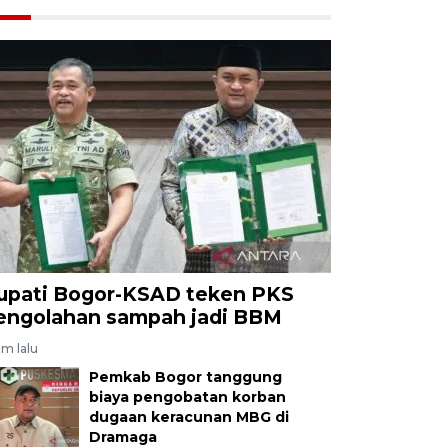
upati Bogor-KSAD teken PKS
engolahan sampah jadi BBM
am lalu
Pemkab Bogor tanggung
biaya pengobatan korban
dugaan keracunan MBG di
Dramaga