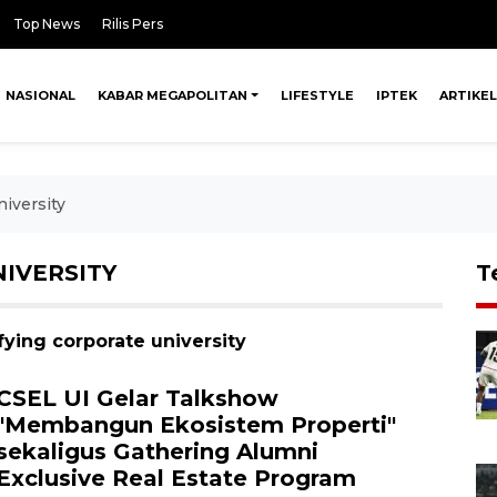
Top News
Rilis Pers
NASIONAL
KABAR MEGAPOLITAN
LIFESTYLE
IPTEK
ARTIKEL
iversity
IVERSITY
T
ying corporate university
CSEL UI Gelar Talkshow
"Membangun Ekosistem Properti"
sekaligus Gathering Alumni
Exclusive Real Estate Program