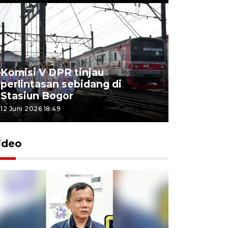
Komisi V DPR tinjau
perlintasan sebidang di
Stasiun Bogor
12 Juni 2026 18:49
ideo