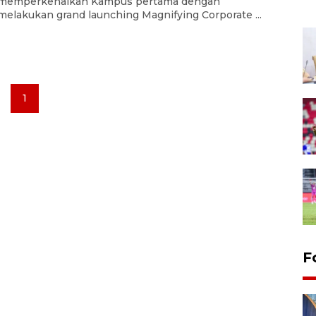
memperkenalkan Kampus pertama dengan
melakukan grand launching Magnifying Corporate ...
1
F