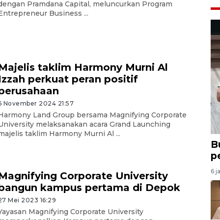
dengan Pramdana Capital, meluncurkan Program
Entrepreneur Business ...
Majelis taklim Harmony Murni Al
Izzah perkuat peran positif
perusahaan
6 November 2024 21:57
Harmony Land Group bersama Magnifying Corporate
University melaksanakan acara Grand Launching
majelis taklim Harmony Murni Al ...
B
p
6 j
Magnifying Corporate University
bangun kampus pertama di Depok
27 Mei 2023 16:29
Yayasan Magnifying Corporate University