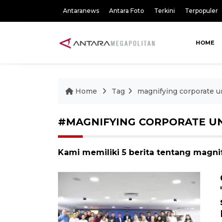
Antaranews
Antara Foto
Terkini
Terpopuler
HOME
Home
Tag
magnifying corporate un
#MAGNIFYING CORPORATE UN
Kami memiliki 5 berita tentang magnif