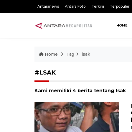
Antaranews
Antara Foto
Terkini
Terpopuler
HOME
Home
Tag
lsak
#LSAK
Kami memiliki 4 berita tentang lsak