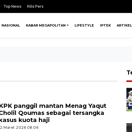
Top News
Rilis Pers
NASIONAL
KABAR MEGAPOLITAN
LIFESTYLE
IPTEK
ARTIKEL
T
KPK panggil mantan Menag Yaqut
Cholil Qoumas sebagai tersangka
kasus kuota haji
12 Maret 2026 08:06