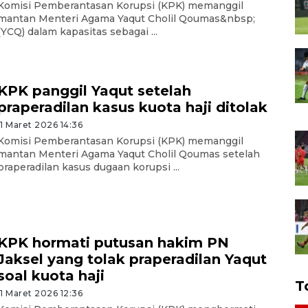
Komisi Pemberantasan Korupsi (KPK) memanggil
mantan Menteri Agama Yaqut Cholil Qoumas&nbsp;
(YCQ) dalam kapasitas sebagai ...
KPK panggil Yaqut setelah
praperadilan kasus kuota haji ditolak
11 Maret 2026 14:36
Komisi Pemberantasan Korupsi (KPK) memanggil
mantan Menteri Agama Yaqut Cholil Qoumas setelah
praperadilan kasus dugaan korupsi ...
KPK hormati putusan hakim PN
Jaksel yang tolak praperadilan Yaqut
soal kuota haji
T
11 Maret 2026 12:36