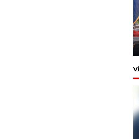
Komisi V DPR tinjau
perlintasan sebidang di
Stasiun Bogor
12 Juni 2026 18:49
V
Pelanggan Filaha Farm setia