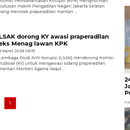
Komisi Pemberantasan Korupsi (KPK) menghormati
putusan Hakim Pengadilan Negeri Jakarta Selatan
yang menolak praperadilan mantan ...
LSAK dorong KY awasi praperadilan
eks Menag lawan KPK
9 Maret 2026 06:19
Lembaga Studi Anti Korupsi (LSAK) mendorong Komisi
Yudisial (KY) untuk mengawasi sidang praperadilan
mantan Menteri Agama Yaqut ...
2
J
P
4 j
1