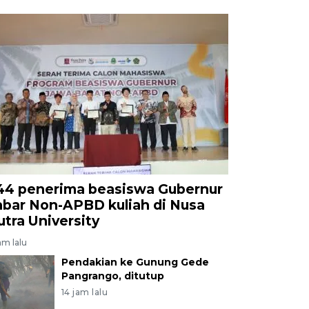
44 penerima beasiswa Gubernur
abar Non-APBD kuliah di Nusa
utra University
am lalu
Pendakian ke Gunung Gede
Pangrango, ditutup
14 jam lalu