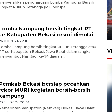
menyerahkan penghargaan Lomba Kampung Bersih
tingkat Rukun Tetangga (RT) berupa ...
Komisi V DPR tinjau
perlintasan sebidang di
Stasiun Bogor
Lomba kampung bersih tingkat RT
se-Kabupaten Bekasi resmi dimulai
12 Juni 2026 18:49
26 Juli 2024 22:11
Lomba kampung bersih tingkat Rukun Tetangga atau
V
RT se-Kabupaten Bekasi, Jawa Barat dalam rangka
menyambut Hari Jadi ke-74 daerah ...
Pemkab Bekasi bersiap pecahkan
rekor MURI kegiatan bersih-bersih
kampung
23 Juli 2024 20:34
Pelanggan Filaha Farm setia
Pemerintah Kabupaten (Pemkab) Bekasi, Jawa Barat,
sampai 8 tahan?