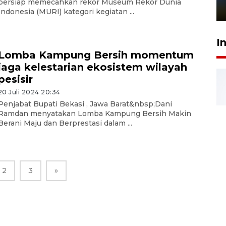
bersiap memecahkan rekor Museum Rekor Dunia
1 Juni 2026 05:47
Indonesia (MURI) kategori kegiatan ...
I
Lomba Kampung Bersih momentum
jaga kelestarian ekosistem wilayah
pesisir
20 Juli 2024 20:34
Penjabat Bupati Bekasi , Jawa Barat&nbsp;Dani
Ramdan menyatakan Lomba Kampung Bersih Makin
Berani Maju dan Berprestasi dalam ...
2
3
»