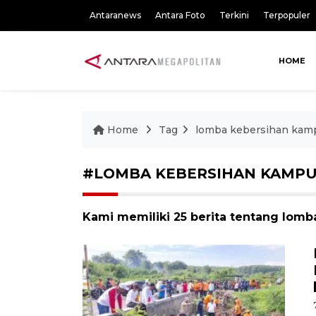
Antaranews
Antara Foto
Terkini
Terpopuler
HOME
Home
Tag
lomba kebersihan kam
#LOMBA KEBERSIHAN KAMP
Kami memiliki 25 berita tentang lom