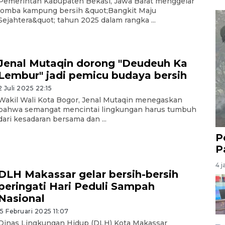
Pemerintah Kabupaten Bekasi, Jawa Barat menggelar
lomba kampung bersih &quot;Bangkit Maju
Sejahtera&quot; tahun 2025 dalam rangka ...
Jenal Mutaqin dorong "Deudeuh Ka
Lembur" jadi pemicu budaya bersih
2 Juli 2025 22:15
Wakil Wali Kota Bogor, Jenal Mutaqin menegaskan
bahwa semangat mencintai lingkungan harus tumbuh
dari kesadaran bersama dan ...
P
P
4 j
DLH Makassar gelar bersih-bersih
peringati Hari Peduli Sampah
Nasional
15 Februari 2025 11:07
Dinas Lingkungan Hidup (DLH) Kota Makassar