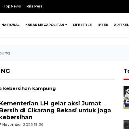
Top News
Rilis Pers
NASIONAL
KABAR MEGAPOLITAN
LIFESTYLE
IPTEK
ARTIKEL
pung
UNG
T
ba kebersihan kampung
Kementerian LH gelar aksi Jumat
Bersih di Cikarang Bekasi untuk jaga
kebersihan
7 November 2025 19:36