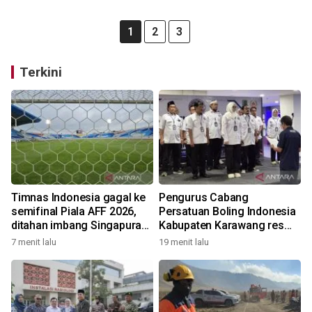
1
2
3
Terkini
Timnas Indonesia gagal ke
Pengurus Cabang
semifinal Piala AFF 2026,
Persatuan Boling Indonesia
ditahan imbang Singapura
Kabupaten Karawang resmi
1-1
terbentuk
7 menit lalu
19 menit lalu