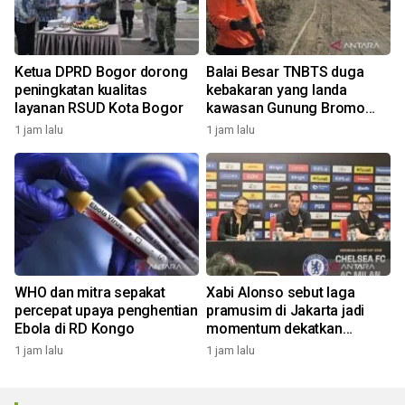
Ketua DPRD Bogor dorong
Balai Besar TNBTS duga
peningkatan kualitas
kebakaran yang landa
layanan RSUD Kota Bogor
kawasan Gunung Bromo
karena aktivitas manusia
1 jam lalu
1 jam lalu
WHO dan mitra sepakat
Xabi Alonso sebut laga
percepat upaya penghentian
pramusim di Jakarta jadi
Ebola di RD Kongo
momentum dekatkan
Chelsea dengan penggemar
1 jam lalu
1 jam lalu