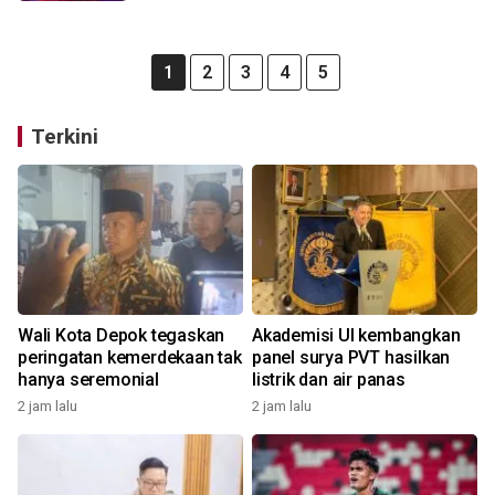
1
2
3
4
5
Terkini
Wali Kota Depok tegaskan
Akademisi UI kembangkan
peringatan kemerdekaan tak
panel surya PVT hasilkan
hanya seremonial
listrik dan air panas
2 jam lalu
2 jam lalu