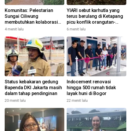
Komunitas: Pelestarian
YIARI sebut karhutla yang
Sungai Ciliwung
terus berulang di Ketapang
membutuhkan kolaborasi
picu konflik orangutan-
bersama
warga
4 menit lalu
6 menit lalu
Status kebakaran gedung
Indocement renovasi
Bapenda DKI Jakarta masih
hingga 500 rumah tidak
dalam tahap pendinginan
layak huni di Bogor
20 menit lalu
22 menit lalu