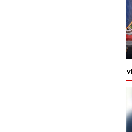
Komisi V DPR tinjau
perlintasan sebidang di
Stasiun Bogor
12 Juni 2026 18:49
V