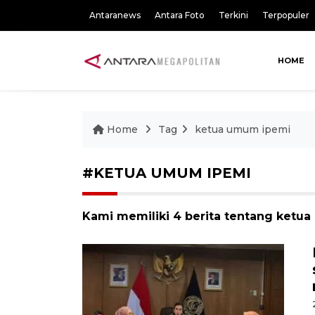
Antaranews
Antara Foto
Terkini
Terpopuler
HOME
Home
Tag
ketua umum ipemi
#KETUA UMUM IPEMI
Kami memiliki 4 berita tentang ketu