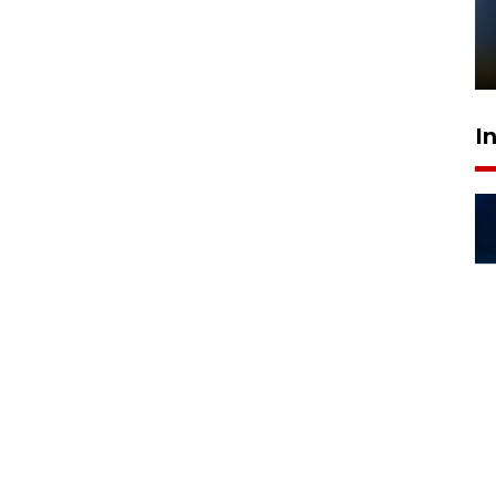
Pelanggan Filaha Farm setia
sampai 8 tahan?
1 Juni 2026 05:47
I