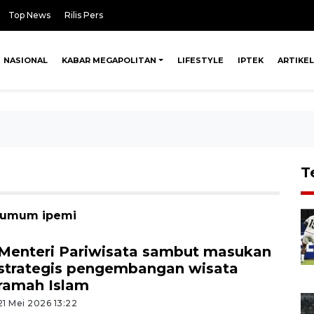
Top News
Rilis Pers
NASIONAL
KABAR MEGAPOLITAN
LIFESTYLE
IPTEK
ARTIKEL
T
a umum ipemi
Menteri Pariwisata sambut masukan
strategis pengembangan wisata
ramah Islam
21 Mei 2026 13:22