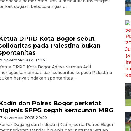
mendesak pemerintah untuk melakukan investigasi
terkait dugaan kebocoran gas di ...
Ketua DPRD Kota Bogor sebut
solidaritas pada Palestina bukan
spontanitas
19 November 2025 13:45
Ketua DPRD Kota Bogor Adityawarman Adil
menegaskan empati dan solidaritas kepada Palestina
bukan hanya tindakan spontanitas, ...
Kadin dan Polres Bogor perketat
higienis SPPG cegah keracunan MBG
17 November 2025 20:40
Kamar Dagang dan Industri (Kadin) serta Polres Bogor
memperketat standar higienis bagi petugas Satuan