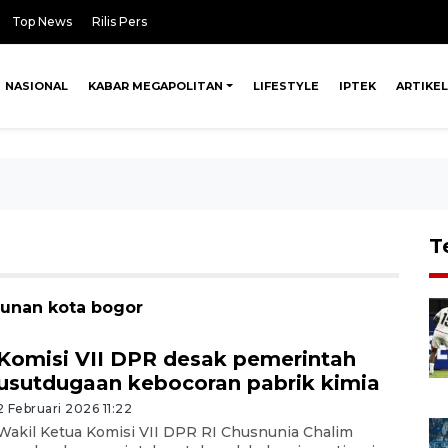
Top News
Rilis Pers
NASIONAL
KABAR MEGAPOLITAN
LIFESTYLE
IPTEK
ARTIKEL
T
cunan kota bogor
Komisi VII DPR desak pemerintah
usutdugaan kebocoran pabrik kimia
2 Februari 2026 11:22
Wakil Ketua Komisi VII DPR RI Chusnunia Chalim