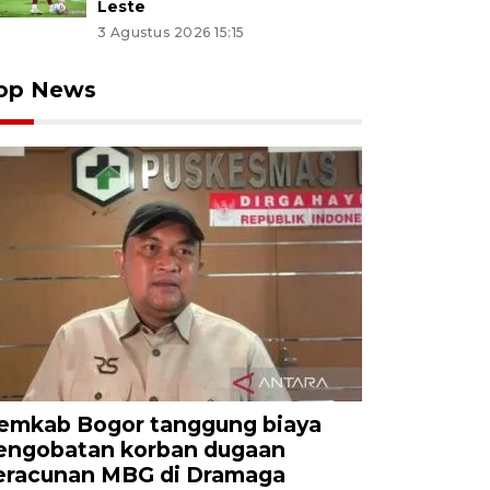
Leste
3 Agustus 2026 15:15
op News
emkab Bogor tanggung biaya
engobatan korban dugaan
eracunan MBG di Dramaga