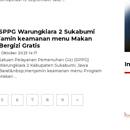
Pelanggan Filaha Farm setia
SPPG Warungkiara 2 Sukabumi
sampai 8 tahan?
jamin keamanan menu Makan
1 Juni 2026 05:47
Bergizi Gratis
1 Oktober 2025 14:17
Satuan Pelayanan Pemenuhan Gizi (SPPG)
I
Warungkiara 2 Kabupaten Sukabumi, Jawa
Barat&nbsp;menjamin keamanan menu Program
Makan ...
5
6
7
8
9
»