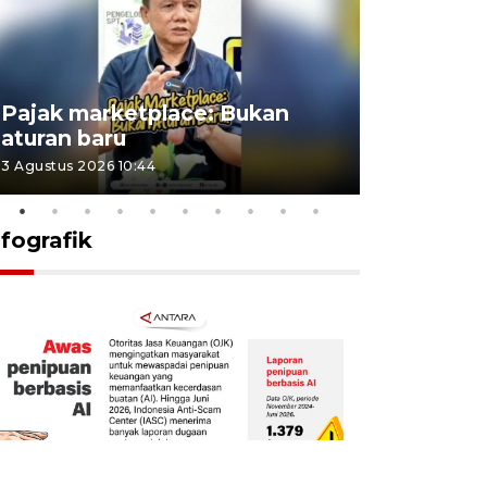
Lomba kic
Pajak marketplace: Bukan
punah? in
aturan baru
Indonesi
3 Agustus 2026 10:44
27 Juli 2026 1
nfografik