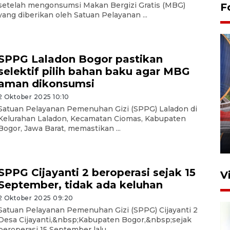
setelah mengonsumsi Makan Bergizi Gratis (MBG)
F
yang diberikan oleh Satuan Pelayanan ...
SPPG Laladon Bogor pastikan
selektif pilih bahan baku agar MBG
aman dikonsumsi
2 Oktober 2025 10:10
Komisi V DPR tinjau
Satuan Pelayanan Pemenuhan Gizi (SPPG) Laladon di
perlintasan sebidang di
Kelurahan Laladon, Kecamatan Ciomas, Kabupaten
Stasiun Bogor
Bogor, Jawa Barat, memastikan ...
12 Juni 2026 18:49
SPPG Cijayanti 2 beroperasi sejak 15
V
September, tidak ada keluhan
2 Oktober 2025 09:20
Satuan Pelayanan Pemenuhan Gizi (SPPG) Cijayanti 2
Desa Cijayanti,&nbsp;Kabupaten Bogor,&nbsp;sejak
beroperasi 15 September lalu, ...