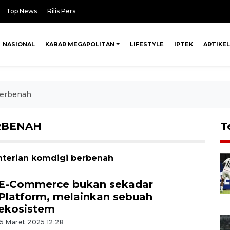
Top News
Rilis Pers
NASIONAL
KABAR MEGAPOLITAN
LIFESTYLE
IPTEK
ARTIKEL
berbenah
RBENAH
T
nterian komdigi berbenah
E-Commerce bukan sekadar
Platform, melainkan sebuah
ekosistem
15 Maret 2025 12:28