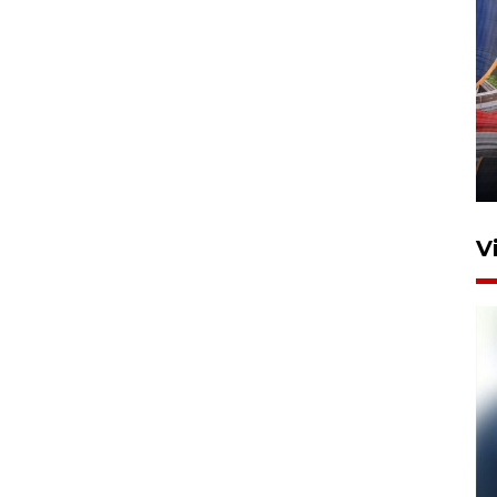
Komisi V DPR tinjau
perlintasan sebidang di
Stasiun Bogor
12 Juni 2026 18:49
V
Pelanggan Filaha Farm setia