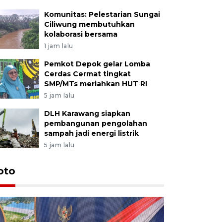
Komunitas: Pelestarian Sungai
Ciliwung membutuhkan
kolaborasi bersama
1 jam lalu
Pemkot Depok gelar Lomba
Cerdas Cermat tingkat
SMP/MTs meriahkan HUT RI
5 jam lalu
DLH Karawang siapkan
pembangunan pengolahan
sampah jadi energi listrik
5 jam lalu
oto