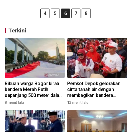
4
5
6
7
8
Terkini
Ribuan warga Bogor kirab
Pemkot Depok gelorakan
bendera Merah Putih
cinta tanah air dengan
sepanjang 500 meter dalam
membagikan bendera
rangkaian FMP ke-11
merah putih
8 menit lalu
12 menit lalu