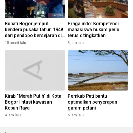
Bupati Bogor jemput
Pragalindo: Kompetensi
bendera pusaka tahun 1948
mahasiswa hukum perlu
dari pendopo bersejarah di
terus ditingkatkan
Desa Malasari
15 menit lalu
3 jam lalu
Kirab "Merah Putih" di Kota
Pemkab Pati bantu
Bogor lintasi kawasan
optimalkan penyerapan
Kebun Raya
garam petani
4 jam lalu
5 jam lalu