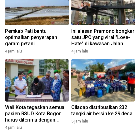
Pemkab Pati bantu
Ini alasan Pramono bongkar
optimalkan penyerapan
satu JPO yang viral "Love-
garam petani
Hate" di kawasan Jalan
Rasuna Said
4 jam lalu
4 jam lalu
Wali Kota tegaskan semua
Cilacap distribusikan 232
pasien RSUD Kota Bogor
tangki air bersih ke 29 desa
harus diterima dengan
5 jam lalu
profesional
4 jam lalu