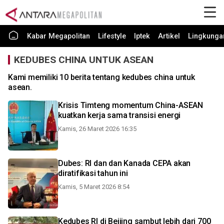
Kabar Megapolitan
Lifestyle
Iptek
Artikel
Lingkunga
KEDUBES CHINA UNTUK ASEAN
Kami memiliki 10 berita tentang kedubes china untuk
asean.
Krisis Timteng momentum China-ASEAN
kuatkan kerja sama transisi energi
Kamis, 26 Maret 2026 16:35
Dubes: RI dan dan Kanada CEPA akan
diratifikasi tahun ini
Kamis, 5 Maret 2026 8:54
Kedubes RI di Beijing sambut lebih dari 700