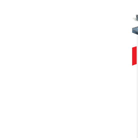
Ekspedisi Rupiah Berdaulat
2026 sambangi Papua
2026-08-06 13:15:00