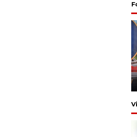
F
Komisi V DPR tinjau
perlintasan sebidang di
Stasiun Bogor
12 Juni 2026 18:49
V