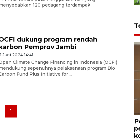
menyebabkan 120 pedagang terdampak ...
T
OCFI dukung program rendah
karbon Pemprov Jambi
11 Juni 2024 14:41
Open Climate Change Financing in Indonesia (OCFI)
mendukung sepenuhnya pelaksanaan program Bio
Carbon Fund Plus Initiative for ...
1
P
p
k