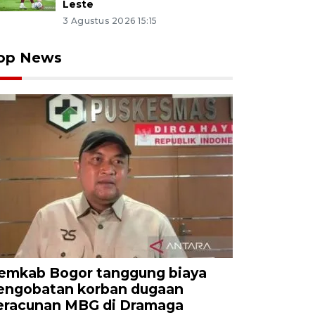
Leste
3 Agustus 2026 15:15
op News
emkab Bogor tanggung biaya
engobatan korban dugaan
eracunan MBG di Dramaga