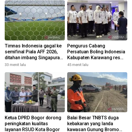
Timnas Indonesia gagal ke
Pengurus Cabang
semifinal Piala AFF 2026,
Persatuan Boling Indonesia
ditahan imbang Singapura
Kabupaten Karawang resmi
1-1
terbentuk
33 menit lalu
45 menit lalu
Ketua DPRD Bogor dorong
Balai Besar TNBTS duga
peningkatan kualitas
kebakaran yang landa
layanan RSUD Kota Bogor
kawasan Gunung Bromo