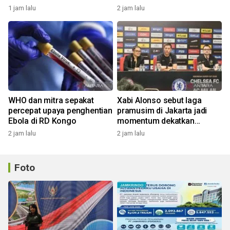
karena aktivitas manusia
1 jam lalu
2 jam lalu
WHO dan mitra sepakat
Xabi Alonso sebut laga
percepat upaya penghentian
pramusim di Jakarta jadi
Ebola di RD Kongo
momentum dekatkan
Chelsea dengan penggemar
2 jam lalu
2 jam lalu
Foto