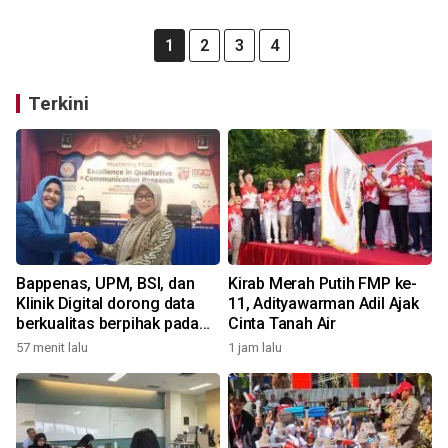
1
2
3
4
Terkini
Bappenas, UPM, BSI, dan
Kirab Merah Putih FMP ke-
Klinik Digital dorong data
11, Adityawarman Adil Ajak
berkualitas berpihak pada
Cinta Tanah Air
manusia
57 menit lalu
1 jam lalu