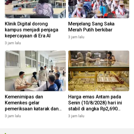
Klinik Digital dorong
Menjelang Sang Saka
kampus menjadi penjaga
Merah Putih berkibar
kepercayaan di Era AI
3 jam lalu
3 jam lalu
Kemenimipas dan
Harga emas Antam pada
Kemenkes gelar
Senin (10/8/2028) hari ini
pemeriksaan katarak dan
stabil di angka Rp2,690
CKG sambut HUT RI
juta/gr
3 jam lalu
3 jam lalu