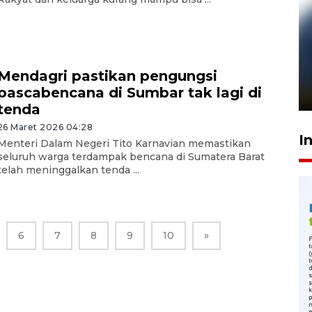
Pelanggan Filaha Farm setia
sampai 8 tahan?
Mendagri pastikan pengungsi
pascabencana di Sumbar tak lagi di
1 Juni 2026 05:47
tenda
26 Maret 2026 04:28
I
Menteri Dalam Negeri Tito Karnavian memastikan
seluruh warga terdampak bencana di Sumatera Barat
telah meninggalkan tenda ...
6
7
8
9
10
»