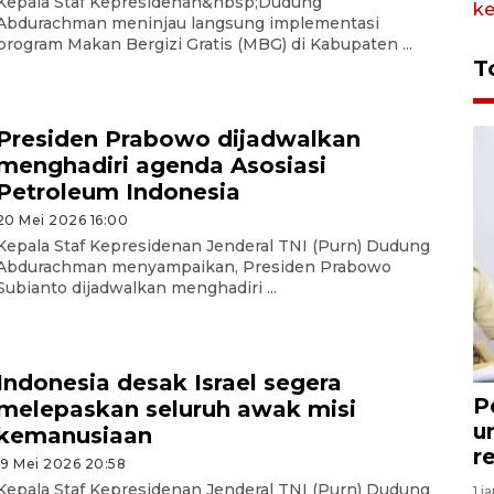
Kepala Staf Kepresidenan&nbsp;Dudung
Abdurachman meninjau langsung implementasi
program Makan Bergizi Gratis (MBG) di Kabupaten ...
T
Presiden Prabowo dijadwalkan
menghadiri agenda Asosiasi
Petroleum Indonesia
20 Mei 2026 16:00
Kepala Staf Kepresidenan Jenderal TNI (Purn) Dudung
Abdurachman menyampaikan, Presiden Prabowo
Subianto dijadwalkan menghadiri ...
Indonesia desak Israel segera
P
melepaskan seluruh awak misi
u
kemanusiaan
r
19 Mei 2026 20:58
Kepala Staf Kepresidenan Jenderal TNI (Purn) Dudung
1 j