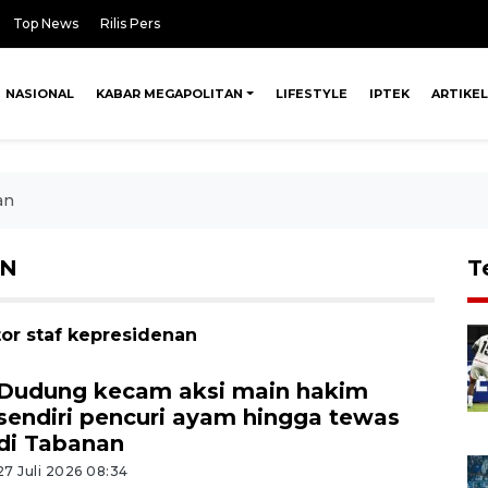
Top News
Rilis Pers
NASIONAL
KABAR MEGAPOLITAN
LIFESTYLE
IPTEK
ARTIKEL
an
AN
T
tor staf kepresidenan
Dudung kecam aksi main hakim
sendiri pencuri ayam hingga tewas
di Tabanan
27 Juli 2026 08:34