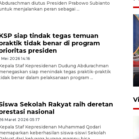
Abdurachman diutus Presiden Prabowo Subianto
untuk menjalankan peran sebagai ...
KSP siap tindak tegas temuan
praktik tidak benar di program
prioritas presiden
Komisi V DPR tinjau
1 Mei 2026 14:16
perlintasan sebidang di
Kepala Staf Kepresidenan Dudung Abdurachman
Stasiun Bogor
menegaskan siap menindak tegas praktik-praktik
tidak benar dalam pelaksanaan program ...
12 Juni 2026 18:49
V
Siswa Sekolah Rakyat raih deretan
prestasi nasional
26 Maret 2026 05:17
Kepala Staf Kepresidenan Muhammad Qodari
memaparkan keberhasilan siswa-siswi Sekolah
Rakyat dari keluarga kurang mampu bisa ...