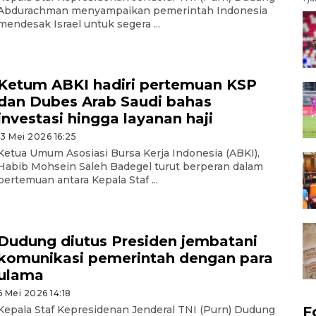
Abdurachman menyampaikan pemerintah Indonesia
mendesak Israel untuk segera ...
Ketum ABKI hadiri pertemuan KSP
dan Dubes Arab Saudi bahas
investasi hingga layanan haji
13 Mei 2026 16:25
Ketua Umum Asosiasi Bursa Kerja Indonesia (ABKI),
Habib Mohsein Saleh Badegel turut berperan dalam
pertemuan antara Kepala Staf ...
Dudung diutus Presiden jembatani
komunikasi pemerintah dengan para
ulama
6 Mei 2026 14:18
Kepala Staf Kepresidenan Jenderal TNI (Purn) Dudung
F