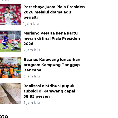
Persebaya juara Piala Presiden
2026 melalui drama adu
penalti
1 jam lalu
Mariano Peralta kena kartu
merah di final Piala Presiden
2026.
2 jam lalu
Baznas Karawang luncurkan
program Kampung Tanggap
Bencana
3 jam lalu
Realisasi distribusi pupuk
subsidi di Karawang capai
58,85 persen
3 jam lalu
oto