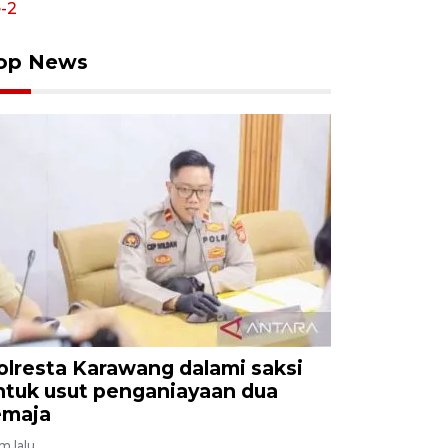
op News
olresta Karawang dalami saksi
ntuk usut penganiayaan dua
emaja
am lalu