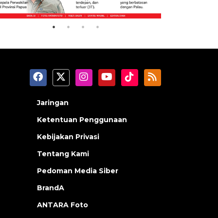
2026-08-06 13:15:00
2026-08-06 0
Jaringan
Ketentuan Penggunaan
Kebijakan Privasi
Tentang Kami
Pedoman Media Siber
BrandA
ANTARA Foto