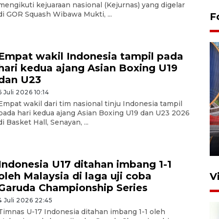
mengikuti kejuaraan nasional (Kejurnas) yang digelar
di GOR Squash Wibawa Mukti, ...
F
Empat wakil Indonesia tampil pada
hari kedua ajang Asian Boxing U19
dan U23
6 Juli 2026 10:14
Empat wakil dari tim nasional tinju Indonesia tampil
Komisi V DPR tinjau
pada hari kedua ajang Asian Boxing U19 dan U23 2026
perlintasan sebidang di
di Basket Hall, Senayan, ...
Stasiun Bogor
12 Juni 2026 18:49
Indonesia U17 ditahan imbang 1-1
oleh Malaysia di laga uji coba
V
Garuda Championship Series
4 Juli 2026 22:45
Timnas U-17 Indonesia ditahan imbang 1-1 oleh