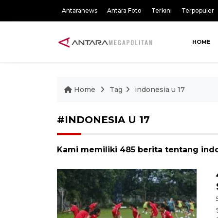
Antaranews
Antara Foto
Terkini
Terpopuler
HOME
Home
Tag
indonesia u 17
#INDONESIA U 17
Kami memiliki 485 berita tentang indo