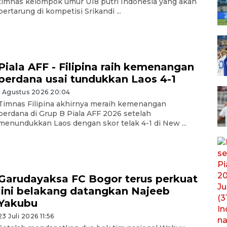
timnas kelompok umur U18 putri Indonesia yang akan
bertarung di kompetisi Srikandi ...
Piala AFF - Filipina raih kemenangan
perdana usai tundukkan Laos 4-1
1 Agustus 2026 20:04
Timnas Filipina akhirnya meraih kemenangan
perdana di Grup B Piala AFF 2026 setelah
menundukkan Laos dengan skor telak 4-1 di New ...
Garudayaksa FC Bogor terus perkuat
lini belakang datangkan Najeeb
Yakubu
23 Juli 2026 11:56