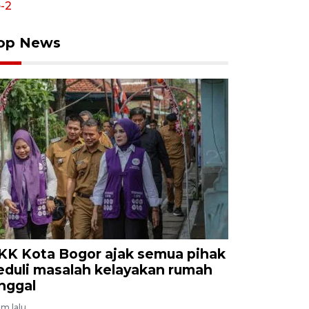
op News
KK Kota Bogor ajak semua pihak
eduli masalah kelayakan rumah
inggal
am lalu