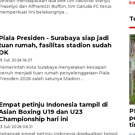
Setelah mendapatkan dua bek tim nasional Wahyu
Prasetyo dan Alfharezzi Buffon, tim Garuda FC terus
memperkuat lini belakangnya ...
T
Piala Presiden - Surabaya siap jadi
tuan rumah, fasilitas stadion sudah
OK
19 Juli 2026 16:27
Pemerintah Kota Surabaya menyatakan kesiapan
penuh menjadi tuan rumah penyelenggaraan Piala
Presiden 2026 salah satunya Stadion ...
Empat petinju Indonesia tampil di
P
Asian Boxing U19 dan U23
p
Championship hari ini
t
13 Juli 2026 06:21
Sebanyak empat petinju Indonesia dijadwalkan tampil
6 j