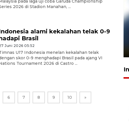
Malaysia pada laga uji coba Garuda Championship
Series 2026 di Stadion Manahan, ...
Indonesia alami kekalahan telak 0-9
Pelanggan Filaha Farm setia
hadapi Brasil
sampai 8 tahan?
27 Juni 2026 05:52
1 Juni 2026 05:47
Timnas U17 Indonesia menelan kekalahan telak
dengan skor 0-9 menghadapi Brasil pada ajang VI
Nations Tournament 2026 di Castro ...
I
6
7
8
9
10
»