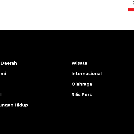
2026-08-05 15:00:00
 Daerah
Wisata
omi
Internasional
Olahraga
l
Rilis Pers
ungan Hidup