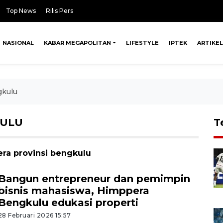
Top News
Rilis Pers
NASIONAL
KABAR MEGAPOLITAN
LIFESTYLE
IPTEK
ARTIKEL
gkulu
KULU
T
era provinsi bengkulu
Bangun entrepreneur dan pemimpin
bisnis mahasiswa, Himppera
Bengkulu edukasi properti
28 Februari 2026 15:57