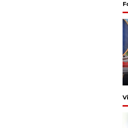
F
Komisi V DPR tinjau
perlintasan sebidang di
Stasiun Bogor
12 Juni 2026 18:49
V