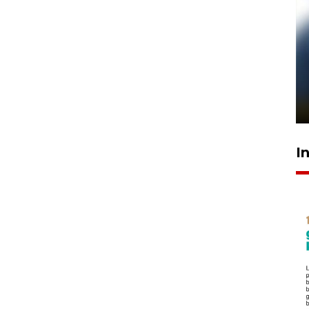
Pelanggan Filaha Farm setia
sampai 8 tahan?
1 Juni 2026 05:47
I