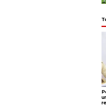
T
P
u
r