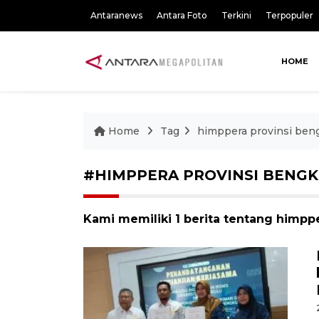
Antaranews
Antara Foto
Terkini
Terpopuler
HOME
Home
Tag
himppera provinsi ben
#HIMPPERA PROVINSI BENG
Kami memiliki 1 berita tentang himpp