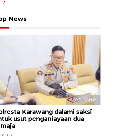
op News
olresta Karawang dalami saksi
ntuk usut penganiayaan dua
emaja
am lalu