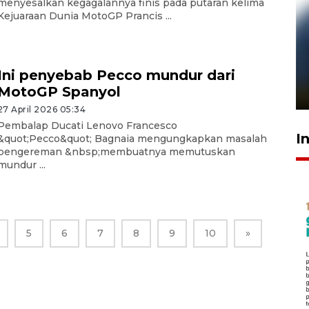
menyesalkan kegagalannya finis pada putaran kelima
Kejuaraan Dunia MotoGP Prancis ...
Pelanggan Filaha Farm setia
sampai 8 tahan?
Ini penyebab Pecco mundur dari
MotoGP Spanyol
1 Juni 2026 05:47
27 April 2026 05:34
Pembalap Ducati Lenovo Francesco
I
&quot;Pecco&quot; Bagnaia mengungkapkan masalah
pengereman &nbsp;membuatnya memutuskan
mundur ...
5
6
7
8
9
10
»