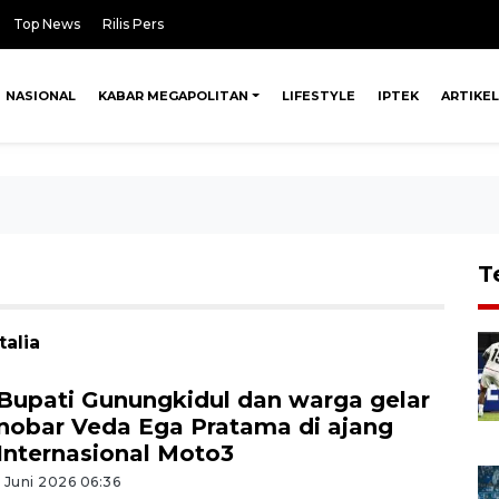
Top News
Rilis Pers
NASIONAL
KABAR MEGAPOLITAN
LIFESTYLE
IPTEK
ARTIKEL
T
talia
Bupati Gunungkidul dan warga gelar
nobar Veda Ega Pratama di ajang
Internasional Moto3
1 Juni 2026 06:36