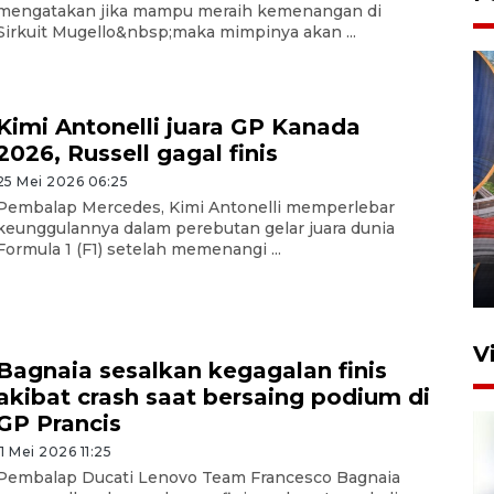
mengatakan jika mampu meraih kemenangan di
Sirkuit Mugello&nbsp;maka mimpinya akan ...
Kimi Antonelli juara GP Kanada
2026, Russell gagal finis
25 Mei 2026 06:25
Komisi V DPR tinjau
Pembalap Mercedes, Kimi Antonelli memperlebar
perlintasan sebidang di
keunggulannya dalam perebutan gelar juara dunia
Stasiun Bogor
Formula 1 (F1) setelah memenangi ...
12 Juni 2026 18:49
V
Bagnaia sesalkan kegagalan finis
akibat crash saat bersaing podium di
GP Prancis
11 Mei 2026 11:25
Pembalap Ducati Lenovo Team Francesco Bagnaia