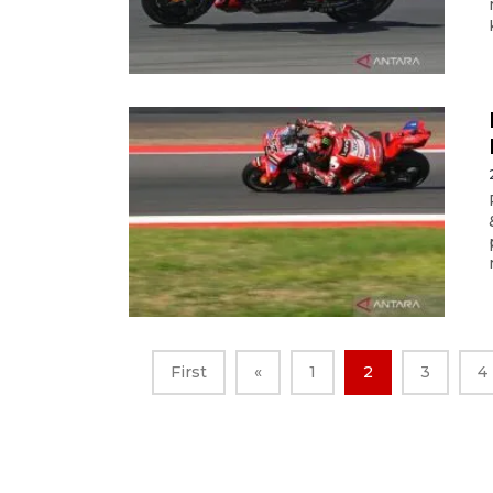
First
«
1
2
3
4