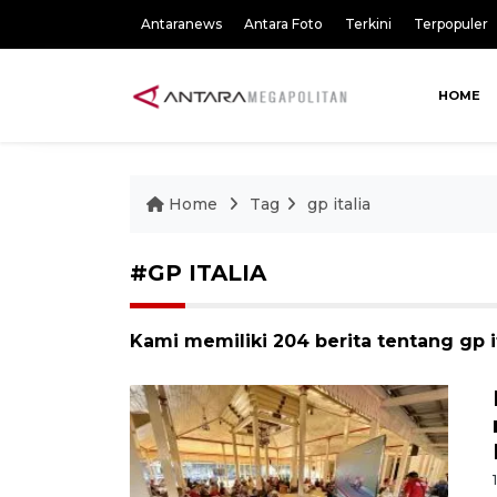
Antaranews
Antara Foto
Terkini
Terpopuler
HOME
Home
Tag
gp italia
#GP ITALIA
Kami memiliki 204 berita tentang gp i