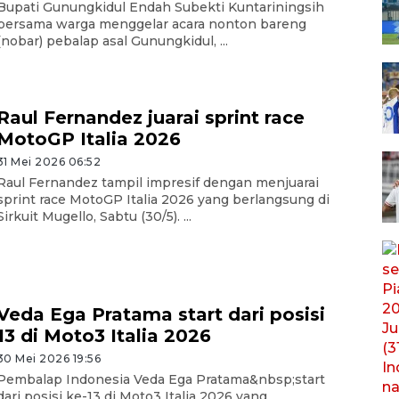
Bupati Gunungkidul Endah Subekti Kuntariningsih
bersama warga menggelar acara nonton bareng
(nobar) pebalap asal Gunungkidul, ...
Raul Fernandez juarai sprint race
MotoGP Italia 2026
31 Mei 2026 06:52
Raul Fernandez tampil impresif dengan menjuarai
sprint race MotoGP Italia 2026 yang berlangsung di
Sirkuit Mugello, Sabtu (30/5). ...
Veda Ega Pratama start dari posisi
13 di Moto3 Italia 2026
30 Mei 2026 19:56
Pembalap Indonesia Veda Ega Pratama&nbsp;start
dari posisi ke-13 di Moto3 Italia 2026 yang