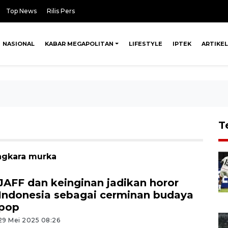
Top News
Rilis Pers
NASIONAL
KABAR MEGAPOLITAN
LIFESTYLE
IPTEK
ARTIKEL
T
angkara murka
JAFF dan keinginan jadikan horor
Indonesia sebagai cerminan budaya
pop
29 Mei 2025 08:26