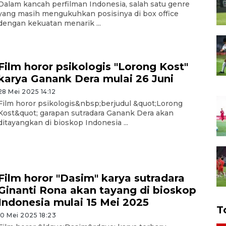
Dalam kancah perfilman Indonesia, salah satu genre
yang masih mengukuhkan posisinya di box office
dengan kekuatan menarik ...
Film horor psikologis "Lorong Kost"
karya Ganank Dera mulai 26 Juni
28 Mei 2025 14:12
Film horor psikologis&nbsp;berjudul &quot;Lorong
Kost&quot; garapan sutradara Ganank Dera akan
ditayangkan di bioskop Indonesia ...
Film horor "Dasim" karya sutradara
Ginanti Rona akan tayang di bioskop
Indonesia mulai 15 Mei 2025
T
10 Mei 2025 18:23