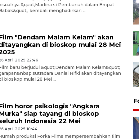
visualnya &quot;Marlina si Pembunuh dalam Empat
Babak&quot;, kembali menghadirkan ...
Film "Dendam Malam Kelam" akan
ditayangkan di bioskop mulai 28 Mei
2025
26 April 2025 22:46
Film baru berjudul &quot;Dendam Malam Kelam&quot;
garapan&nbsp;sutradara Danial Rifki akan ditayangkan
di bioskop mulai 28 Mei ...
F
Film horor psikologis "Angkara
Murka" siap tayang di bioskop
seluruh Indonesia 22 Mei
26 April 2025 10:44
Rumah produksi Forka Films mempersembahkan film