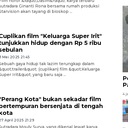
Film horor &ldquo;Dasim&rdquo; karya terbaru
sutradara Ginanti Rona bersama rumah produksi
Starvision akan tayang di bioskop ...
Cuplikan film "Keluarga Super Irit"
tunjukkan hidup dengan Rp 5 ribu
sebulan
3 Mei 2025 21:45
Sebuah gaya hidup tak lazim terungkap dalam
&quot;trailer&quot; (cuplikan) film &quot;Keluarga
Super Irit&quot; yang baru saja ...
P
P
4 j
"Perang Kota" bukan sekadar film
pertempuran bersenjata di tengah
kota
27 April 2025 21:29
Sutradara Mouly Surya, yang dikenal lewat karya