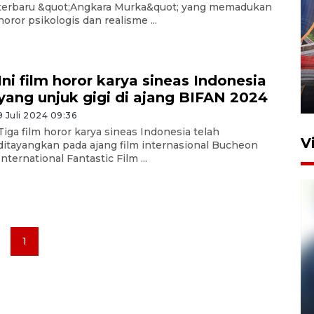
terbaru &quot;Angkara Murka&quot; yang memadukan
horor psikologis dan realisme ...
Komisi V DPR tinjau
perlintasan sebidang di
Stasiun Bogor
Ini film horor karya sineas Indonesia
yang unjuk gigi di ajang BIFAN 2024
12 Juni 2026 18:49
9 Juli 2024 09:36
Tiga film horor karya sineas Indonesia telah
V
ditayangkan pada ajang film internasional Bucheon
International Fantastic Film ...
1
Pelanggan Filaha Farm setia
sampai 8 tahan?