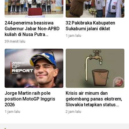
244 penerima beasiswa
32 Pakibraka Kabupaten
Gubernur Jabar Non-APBD
Sukabumi jalani diklat
kuliah di Nusa Putra
1 jam lalu
University
39 menit lalu
Jorge Martin raih pole
Krisis air minum dan
position MotoGP Inggris
gelombang panas ekstrem,
2026
Slovakia tetapkan status
darurat
1 jam lalu
2 jam lalu