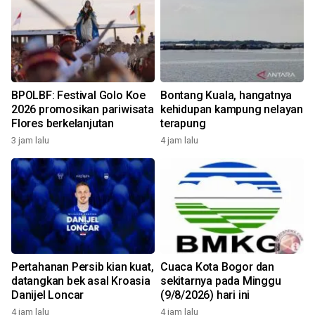
BPOLBF: Festival Golo Koe
Bontang Kuala, hangatnya
2026 promosikan pariwisata
kehidupan kampung nelayan
Flores berkelanjutan
terapung
3 jam lalu
4 jam lalu
Pertahanan Persib kian kuat,
Cuaca Kota Bogor dan
datangkan bek asal Kroasia
sekitarnya pada Minggu
Danijel Loncar
(9/8/2026) hari ini
4 jam lalu
4 jam lalu