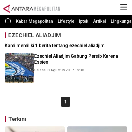
Kabar Megapolitan
Lifestyle
Iptek
Artikel
Lingkunga
EZECHIEL ALIADJIM
Kami memiliki 1 berita tentang ezechiel aliadjim.
Ezechiel Aliadjim Gabung Persib Karena
Essien
Selasa, 8 Agustus 2017 19:38
1
Terkini