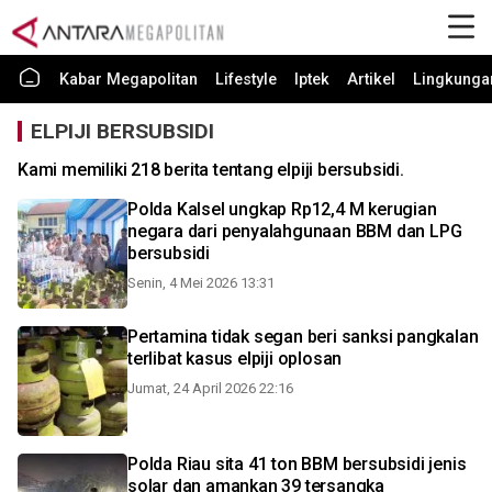
Kabar Megapolitan
Lifestyle
Iptek
Artikel
Lingkunga
ELPIJI BERSUBSIDI
Kami memiliki 218 berita tentang elpiji bersubsidi.
Polda Kalsel ungkap Rp12,4 M kerugian
negara dari penyalahgunaan BBM dan LPG
bersubsidi
Senin, 4 Mei 2026 13:31
Pertamina tidak segan beri sanksi pangkalan
terlibat kasus elpiji oplosan
Jumat, 24 April 2026 22:16
Polda Riau sita 41 ton BBM bersubsidi jenis
solar dan amankan 39 tersangka