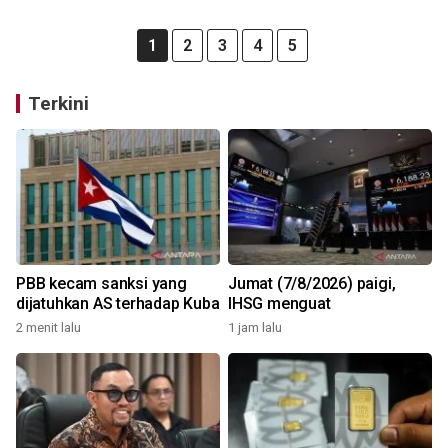
1
2
3
4
5
Terkini
PBB kecam sanksi yang
Jumat (7/8/2026) paigi,
dijatuhkan AS terhadap Kuba
IHSG menguat
2 menit lalu
1 jam lalu