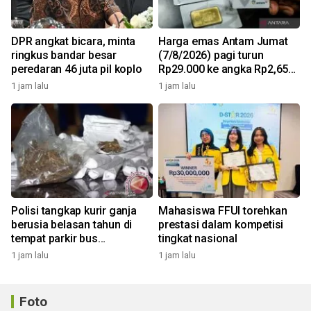
DPR angkat bicara, minta
Harga emas Antam Jumat
ringkus bandar besar
(7/8/2026) pagi turun
peredaran 46 juta pil koplo
Rp29.000 ke angka Rp2,650
juta/gr
1 jam lalu
1 jam lalu
Polisi tangkap kurir ganja
Mahasiswa FFUI torehkan
berusia belasan tahun di
prestasi dalam kompetisi
tempat parkir bus
tingkat nasional
Tangerang
1 jam lalu
1 jam lalu
Foto