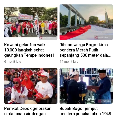
Kowani gelar fun walk
Ribuan warga Bogor kirab
10.000 langkah sehat
bendera Merah Putih
gaungkan Tempe Indonesia
sepanjang 500 meter dalam
Goes to UNESCO
rangkaian FMP ke-11
6 menit lalu
14 menit lalu
Pemkot Depok gelorakan
Bupati Bogor jemput
cinta tanah air dengan
bendera pusaka tahun 1948