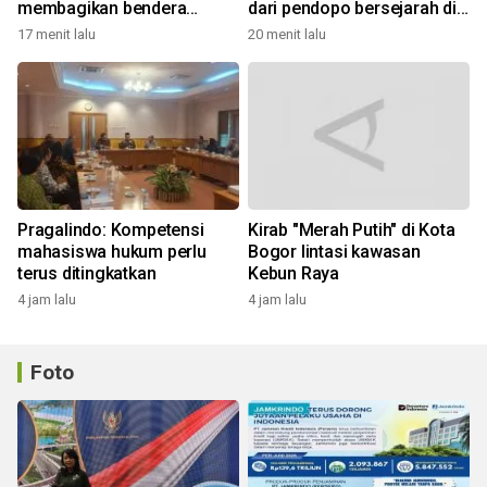
membagikan bendera
dari pendopo bersejarah di
merah putih
Desa Malasari
17 menit lalu
20 menit lalu
Pragalindo: Kompetensi
Kirab "Merah Putih" di Kota
mahasiswa hukum perlu
Bogor lintasi kawasan
terus ditingkatkan
Kebun Raya
4 jam lalu
4 jam lalu
Foto