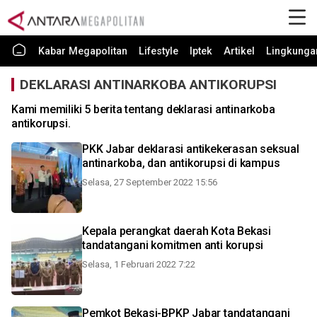
Kabar Megapolitan
Lifestyle
Iptek
Artikel
Lingkunga
DEKLARASI ANTINARKOBA ANTIKORUPSI
Kami memiliki 5 berita tentang deklarasi antinarkoba
antikorupsi.
PKK Jabar deklarasi antikekerasan seksual
antinarkoba, dan antikorupsi di kampus
Selasa, 27 September 2022 15:56
Kepala perangkat daerah Kota Bekasi
tandatangani komitmen anti korupsi
Selasa, 1 Februari 2022 7:22
Pemkot Bekasi-BPKP Jabar tandatangani