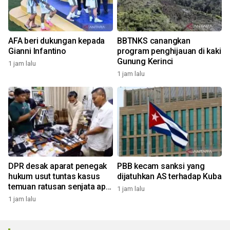
AFA beri dukungan kepada
BBTNKS canangkan
Gianni Infantino
program penghijauan di kaki
Gunung Kerinci
1 jam lalu
1 jam lalu
DPR desak aparat penegak
PBB kecam sanksi yang
hukum usut tuntas kasus
dijatuhkan AS terhadap Kuba
temuan ratusan senjata api
1 jam lalu
di sekolah
1 jam lalu