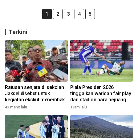
1
2
3
4
5
Terkini
Ratusan senjata di sekolah
Piala Presiden 2026
Jaksel disebut untuk
tinggalkan warisan fair play
kegiatan ekskul menembak
dari stadion para pejuang
43 menit lalu
1 jam lalu