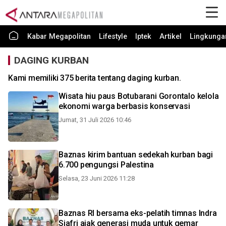
Kabar Megapolitan
Lifestyle
Iptek
Artikel
Lingkunga
DAGING KURBAN
Kami memiliki 375 berita tentang daging kurban.
Wisata hiu paus Botubarani Gorontalo kelola
ekonomi warga berbasis konservasi
Jumat, 31 Juli 2026 10:46
Baznas kirim bantuan sedekah kurban bagi
6.700 pengungsi Palestina
Selasa, 23 Juni 2026 11:28
Baznas RI bersama eks-pelatih timnas Indra
Sjafri ajak generasi muda untuk gemar