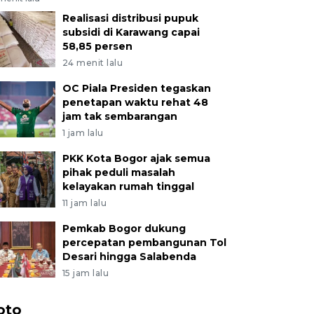
Realisasi distribusi pupuk
subsidi di Karawang capai
58,85 persen
24 menit lalu
OC Piala Presiden tegaskan
penetapan waktu rehat 48
jam tak sembarangan
1 jam lalu
PKK Kota Bogor ajak semua
pihak peduli masalah
kelayakan rumah tinggal
11 jam lalu
Pemkab Bogor dukung
percepatan pembangunan Tol
Desari hingga Salabenda
15 jam lalu
oto