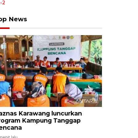
op News
aznas Karawang luncurkan
rogram Kampung Tanggap
encana
menit lalu