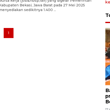
Bursa kerja (job&nbsp;fair) yang digelar Pemerintah
Kabupaten Bekasi, Jawa Barat pada 27 Mei 2025
menyediakan sedikitnya 1.400 ...
T
1
B
p
B
17 