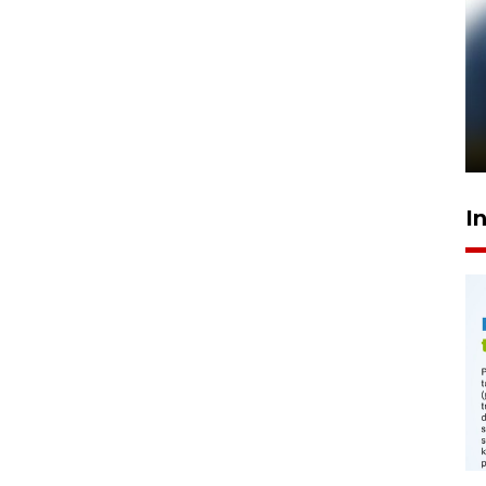
Pelanggan Filaha Farm setia
sampai 8 tahan?
1 Juni 2026 05:47
I