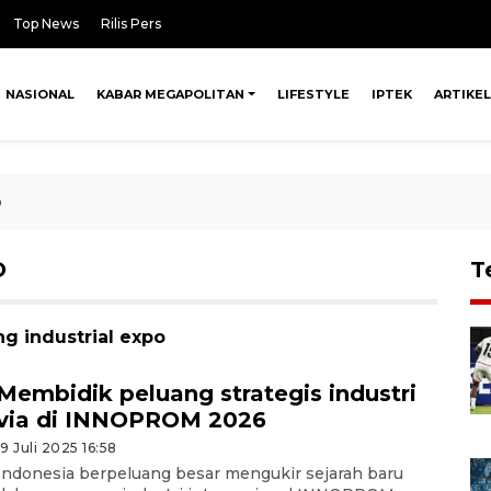
Top News
Rilis Pers
NASIONAL
KABAR MEGAPOLITAN
LIFESTYLE
IPTEK
ARTIKEL
o
O
T
ng industrial expo
Membidik peluang strategis industri
via di INNOPROM 2026
19 Juli 2025 16:58
Indonesia berpeluang besar mengukir sejarah baru