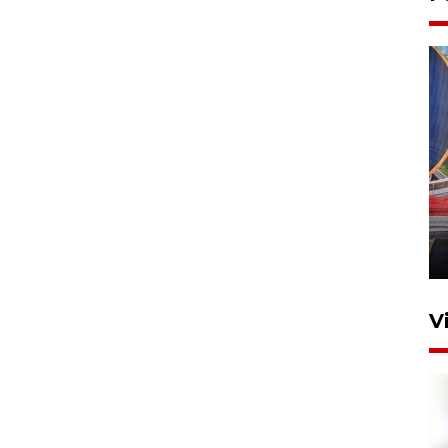
Komisi V DPR tinjau
perlintasan sebidang di
Stasiun Bogor
12 Juni 2026 18:49
V