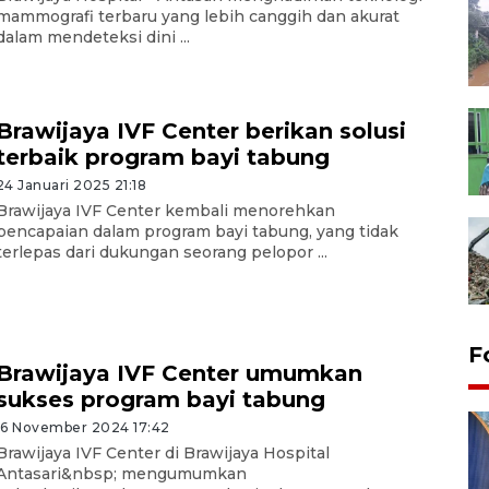
mammografi terbaru yang lebih canggih dan akurat
dalam mendeteksi dini ...
Brawijaya IVF Center berikan solusi
terbaik program bayi tabung
24 Januari 2025 21:18
Brawijaya IVF Center kembali menorehkan
pencapaian dalam program bayi tabung, yang tidak
terlepas dari dukungan seorang pelopor ...
F
Brawijaya IVF Center umumkan
sukses program bayi tabung
16 November 2024 17:42
Brawijaya IVF Center di Brawijaya Hospital
Antasari&nbsp; mengumumkan