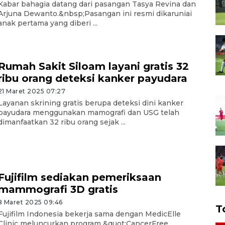
Kabar bahagia datang dari pasangan Tasya Revina dan
Arjuna Dewanto.&nbsp;Pasangan ini resmi dikaruniai
anak pertama yang diberi ...
Rumah Sakit Siloam layani gratis 32
ribu orang deteksi kanker payudara
21 Maret 2025 07:27
Layanan skrining gratis berupa deteksi dini kanker
payudara menggunakan mamografi dan USG telah
dimanfaatkan 32 ribu orang sejak ...
Fujifilm sediakan pemeriksaan
mammografi 3D gratis
8 Maret 2025 09:46
T
Fujifilm Indonesia bekerja sama dengan MedicElle
Clinic meluncurkan program &quot;CancerFree