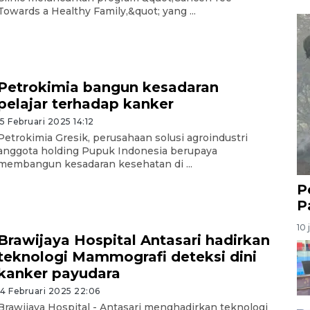
Towards a Healthy Family,&quot; yang ...
Petrokimia bangun kesadaran
pelajar terhadap kanker
15 Februari 2025 14:12
Petrokimia Gresik, perusahaan solusi agroindustri
anggota holding Pupuk Indonesia berupaya
membangun kesadaran kesehatan di ...
P
P
10 
Brawijaya Hospital Antasari hadirkan
teknologi Mammografi deteksi dini
kanker payudara
14 Februari 2025 22:06
Brawijaya Hospital - Antasari menghadirkan teknologi