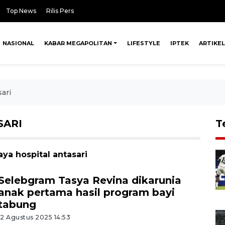
Top News
Rilis Pers
NASIONAL
KABAR MEGAPOLITAN
LIFESTYLE
IPTEK
ARTIKEL
sari
SARI
T
ya hospital antasari
Selebgram Tasya Revina dikarunia
anak pertama hasil program bayi
tabung
12 Agustus 2025 14:53