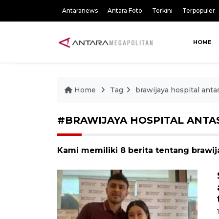
Antaranews
Antara Foto
Terkini
Terpopuler
HOME
Home
Tag
brawijaya hospital anta
#BRAWIJAYA HOSPITAL ANTA
Kami memiliki 8 berita tentang brawija