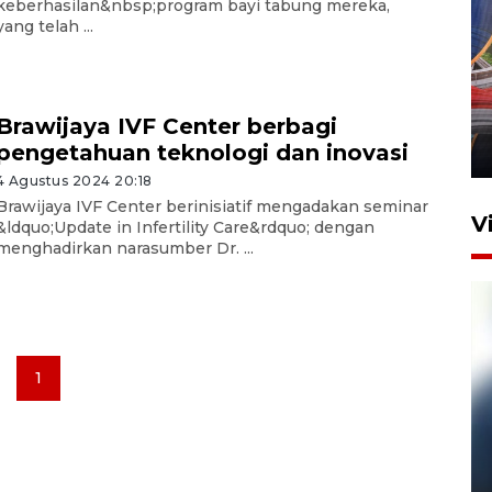
keberhasilan&nbsp;program bayi tabung mereka,
yang telah ...
Komisi V DPR tinjau
perlintasan sebidang di
Stasiun Bogor
Brawijaya IVF Center berbagi
pengetahuan teknologi dan inovasi
12 Juni 2026 18:49
4 Agustus 2024 20:18
Brawijaya IVF Center berinisiatif mengadakan seminar
V
&ldquo;Update in Infertility Care&rdquo; dengan
menghadirkan narasumber Dr. ...
1
Pelanggan Filaha Farm setia
sampai 8 tahan?