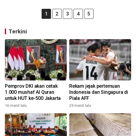
1
2
3
4
5
Terkini
Pemprov DKI akan cetak
Rekam jejak pertemuan
1.000 mushaf Al Quran
Indonesia dan Singapura di
untuk HUT ke-500 Jakarta
Piala AFF
16 menit lalu
29 menit lalu