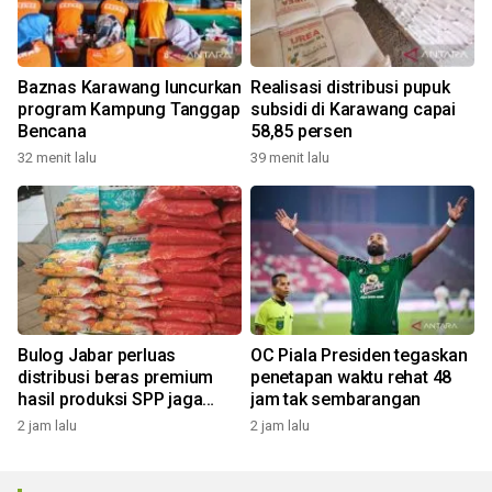
Baznas Karawang luncurkan
Realisasi distribusi pupuk
program Kampung Tanggap
subsidi di Karawang capai
Bencana
58,85 persen
32 menit lalu
39 menit lalu
Bulog Jabar perluas
OC Piala Presiden tegaskan
distribusi beras premium
penetapan waktu rehat 48
hasil produksi SPP jaga
jam tak sembarangan
harga sesuai HET
2 jam lalu
2 jam lalu