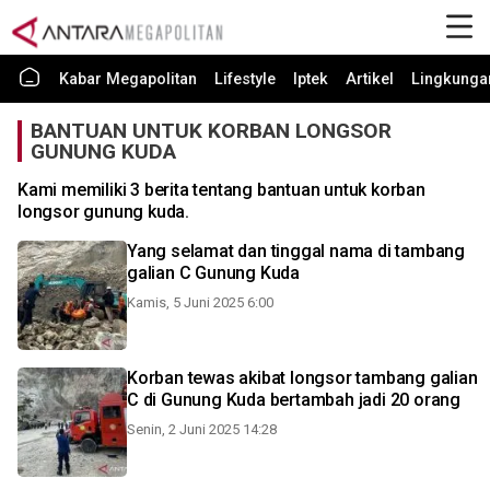
Kabar Megapolitan
Lifestyle
Iptek
Artikel
Lingkunga
BANTUAN UNTUK KORBAN LONGSOR
GUNUNG KUDA
Kami memiliki 3 berita tentang bantuan untuk korban
longsor gunung kuda.
Yang selamat dan tinggal nama di tambang
galian C Gunung Kuda
Kamis, 5 Juni 2025 6:00
Korban tewas akibat longsor tambang galian
C di Gunung Kuda bertambah jadi 20 orang
Senin, 2 Juni 2025 14:28