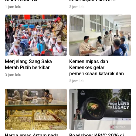
1 jam lalu
3 jam lalu
Menjelang Sang Saka
Kemenimipas dan
Merah Putih berkibar
Kemenkes gelar
pemeriksaan katarak dan
3 jam lalu
CKG sambut HUT RI
3 jam lalu
Harga emas Antam pada
Roadshow IAPVC 2026 di