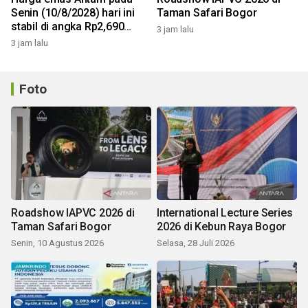
Senin (10/8/2028) hari ini
Taman Safari Bogor
stabil di angka Rp2,690
3 jam lalu
juta/gr
3 jam lalu
Foto
Roadshow IAPVC 2026 di
International Lecture Series
Taman Safari Bogor
2026 di Kebun Raya Bogor
Senin, 10 Agustus 2026
Selasa, 28 Juli 2026