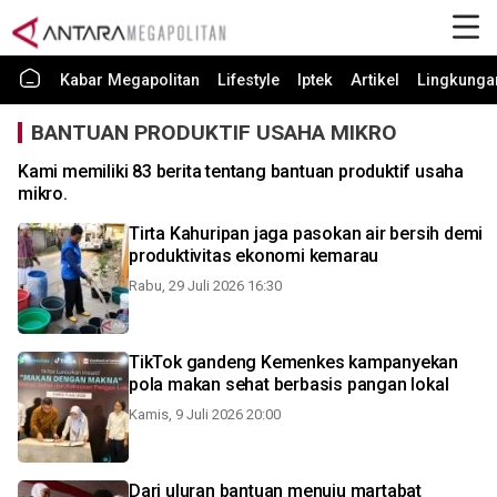
Kabar Megapolitan
Lifestyle
Iptek
Artikel
Lingkunga
BANTUAN PRODUKTIF USAHA MIKRO
Kami memiliki 83 berita tentang bantuan produktif usaha
mikro.
Tirta Kahuripan jaga pasokan air bersih demi
produktivitas ekonomi kemarau
Rabu, 29 Juli 2026 16:30
TikTok gandeng Kemenkes kampanyekan
pola makan sehat berbasis pangan lokal
Kamis, 9 Juli 2026 20:00
Dari uluran bantuan menuju martabat