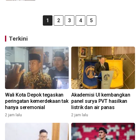
1
2
3
4
5
Terkini
Wali Kota Depok tegaskan
Akademisi UI kembangkan
peringatan kemerdekaan tak
panel surya PVT hasilkan
hanya seremonial
listrik dan air panas
2 jam lalu
2 jam lalu