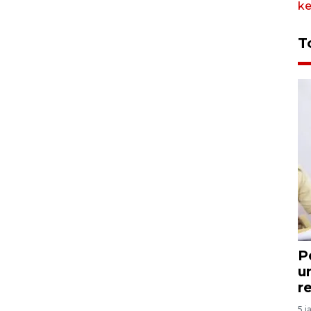
T
P
u
r
5 j