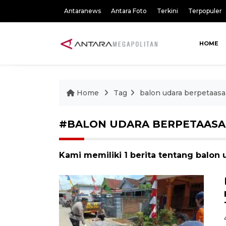
Antaranews
Antara Foto
Terkini
Terpopuler
HOME
Home
Tag
balon udara berpetaas
#BALON UDARA BERPETAAS
Kami memiliki 1 berita tentang balon