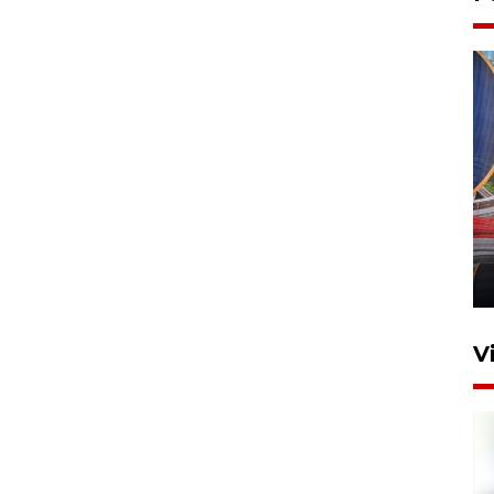
Komisi V DPR tinjau
perlintasan sebidang di
Stasiun Bogor
12 Juni 2026 18:49
V