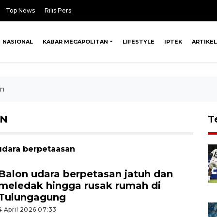
Top News
Rilis Pers
NASIONAL
KABAR MEGAPOLITAN
LIFESTYLE
IPTEK
ARTIKEL
an
AN
T
 udara berpetaasan
Balon udara berpetasan jatuh dan
meledak hingga rusak rumah di
Tulungagung
4 April 2026 07:33