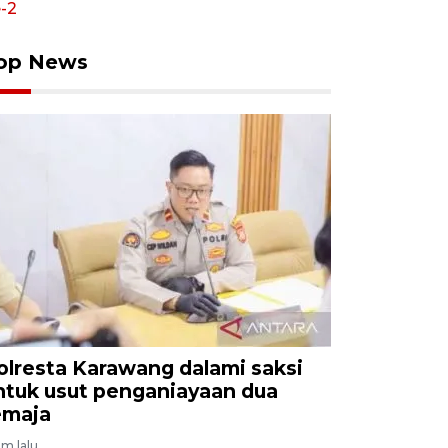
op News
olresta Karawang dalami saksi
ntuk usut penganiayaan dua
emaja
am lalu