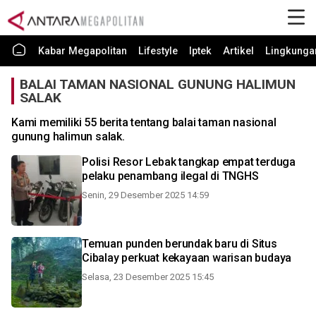
Kabar Megapolitan
Lifestyle
Iptek
Artikel
Lingkunga
BALAI TAMAN NASIONAL GUNUNG HALIMUN
SALAK
Kami memiliki 55 berita tentang balai taman nasional
gunung halimun salak.
Polisi Resor Lebak tangkap empat terduga
pelaku penambang ilegal di TNGHS
Senin, 29 Desember 2025 14:59
Temuan punden berundak baru di Situs
Cibalay perkuat kekayaan warisan budaya
Selasa, 23 Desember 2025 15:45