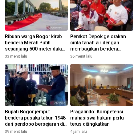
Ribuan warga Bogor kirab
Pemkot Depok gelorakan
bendera Merah Putih
cinta tanah air dengan
sepanjang 500 meter dalam
membagikan bendera
rangkaian FMP ke-11
merah putih
33 menit lalu
36 menit lalu
Bupati Bogor jemput
Pragalindo: Kompetensi
bendera pusaka tahun 1948
mahasiswa hukum perlu
dari pendopo bersejarah di
terus ditingkatkan
Desa Malasari
39 menit lalu
4 jam lalu