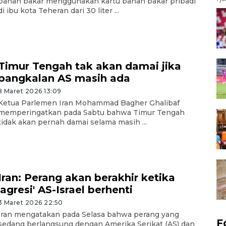
bahan bakar menggunakan kartu bahan bakar pribadi
di ibu kota Teheran dari 30 liter ...
Timur Tengah tak akan damai jika
pangkalan AS masih ada
8 Maret 2026 13:09
Ketua Parlemen Iran Mohammad Bagher Ghalibaf
memperingatkan pada Sabtu bahwa Timur Tengah
tidak akan pernah damai selama masih ...
Iran: Perang akan berakhir ketika
'agresi' AS-Israel berhenti
3 Maret 2026 22:50
Iran mengatakan pada Selasa bahwa perang yang
F
sedang berlangsung dengan Amerika Serikat (AS) dan