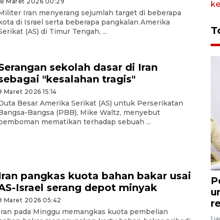
18 Maret 2026 00:29
Militer Iran menyerang sejumlah target di beberapa
kota di Israel serta beberapa pangkalan Amerika
T
Serikat (AS) di Timur Tengah, ...
Serangan sekolah dasar di Iran
sebagai "kesalahan tragis"
9 Maret 2026 15:14
Duta Besar Amerika Serikat (AS) untuk Perserikatan
Bangsa-Bangsa (PBB), Mike Waltz, menyebut
pemboman mematikan terhadap sebuah ...
Iran pangkas kuota bahan bakar usai
P
AS-Israel serang depot minyak
u
9 Maret 2026 05:42
r
Iran pada Minggu memangkas kuota pembelian
1 j