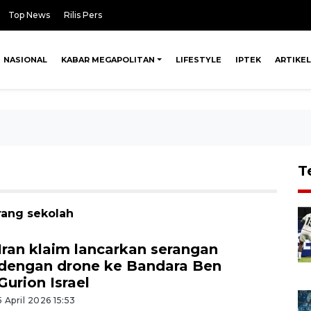
Top News
Rilis Pers
NASIONAL
KABAR MEGAPOLITAN
LIFESTYLE
IPTEK
ARTIKEL
T
rang sekolah
Iran klaim lancarkan serangan
dengan drone ke Bandara Ben
Gurion Israel
5 April 2026 15:53