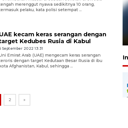
tengah merenggut nyawa sedikitnya 10 orang,
termasuk pelaku, kata polisi setempat ...
Pelanggan Filaha Farm setia
sampai 8 tahan?
UAE kecam keras serangan dengan
1 Juni 2026 05:47
target Kedubes Rusia di Kabul
6 September 2022 13:31
Uni Emirat Arab (UAE) mengecam keras serangan
I
teroris dengan target Kedutaan Besar Rusia di ibu
kota Afghanistan, Kabul, sehingga ...
2
»