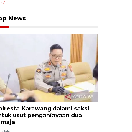
op News
olresta Karawang dalami saksi
ntuk usut penganiayaan dua
emaja
am lalu