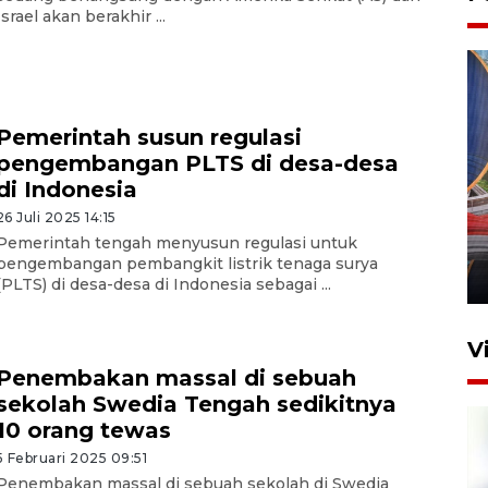
Israel akan berakhir ...
Pemerintah susun regulasi
pengembangan PLTS di desa-desa
di Indonesia
Komisi V DPR tinjau
26 Juli 2025 14:15
perlintasan sebidang di
Pemerintah tengah menyusun regulasi untuk
Stasiun Bogor
pengembangan pembangkit listrik tenaga surya
12 Juni 2026 18:49
(PLTS) di desa-desa di Indonesia sebagai ...
V
Penembakan massal di sebuah
sekolah Swedia Tengah sedikitnya
10 orang tewas
5 Februari 2025 09:51
Penembakan massal di sebuah sekolah di Swedia