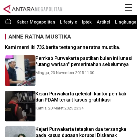
Kabar Megapolitan
Lifestyle
Iptek
Artikel
Lingkunga
ANNE RATNA MUSTIKA
Kami memiliki 732 berita tentang anne ratna mustika.
Pemkab Purwakarta pastikan bulan ini lunasi
"utang warisan" pemerintahan sebelumnya
Minggu, 23 November 2025 11:30
Kejari Purwakarta geledah kantor pemkab
dan PDAM terkait kasus gratifikasi
Kamis, 20 Maret 2025 23:34
Kejari Purwakarta tetapkan dua tersangka
pada kasus dugaan korupsi Diskanak