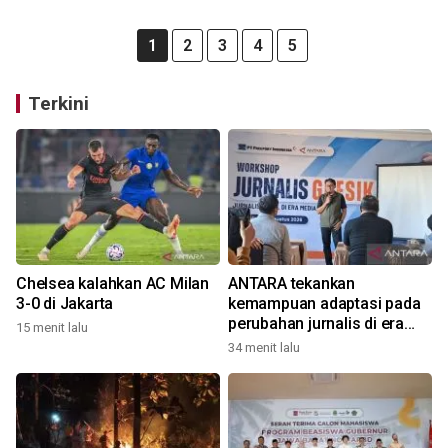
1
2
3
4
5
Terkini
Chelsea kalahkan AC Milan
ANTARA tekankan
3-0 di Jakarta
kemampuan adaptasi pada
perubahan jurnalis di era
15 menit lalu
digital
34 menit lalu