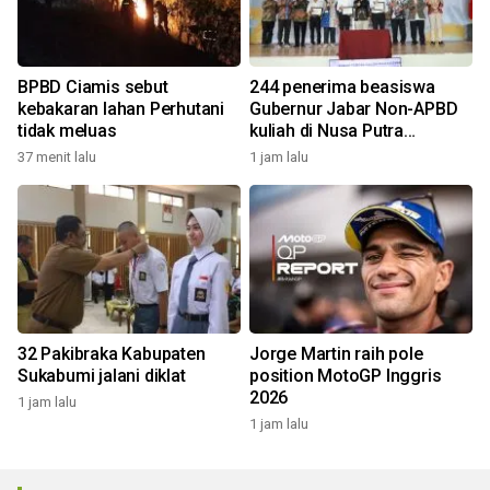
BPBD Ciamis sebut
244 penerima beasiswa
kebakaran lahan Perhutani
Gubernur Jabar Non-APBD
tidak meluas
kuliah di Nusa Putra
University
37 menit lalu
1 jam lalu
32 Pakibraka Kabupaten
Jorge Martin raih pole
Sukabumi jalani diklat
position MotoGP Inggris
2026
1 jam lalu
1 jam lalu