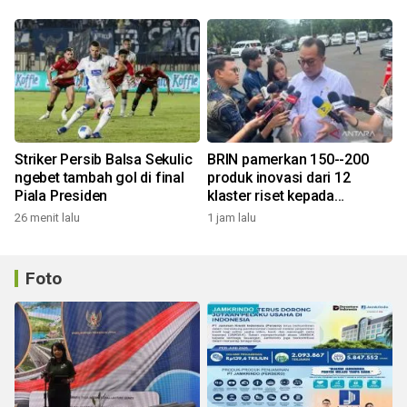
Striker Persib Balsa Sekulic
BRIN pamerkan 150--200
ngebet tambah gol di final
produk inovasi dari 12
Piala Presiden
klaster riset kepada
Presiden
26 menit lalu
1 jam lalu
Foto