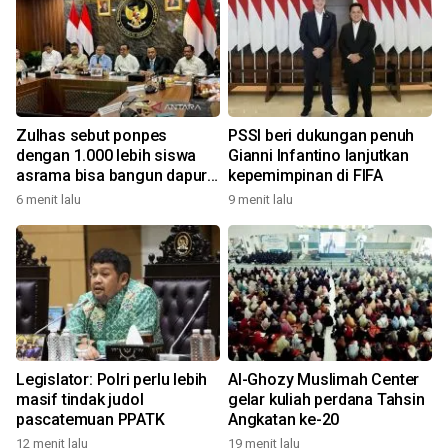
Zulhas sebut ponpes
PSSI beri dukungan penuh
dengan 1.000 lebih siswa
Gianni Infantino lanjutkan
asrama bisa bangun dapur
kepemimpinan di FIFA
MBG
6 menit lalu
9 menit lalu
Legislator: Polri perlu lebih
Al-Ghozy Muslimah Center
masif tindak judol
gelar kuliah perdana Tahsin
pascatemuan PPATK
Angkatan ke-20
12 menit lalu
19 menit lalu